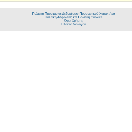
Πολιτική Προστασίας Δεδομένων Προσωπικού Χαρακτήρα
Πολιτική Ασφαλείας και Πολιτική Cookies
Όροι Χρήσης
Πλαίσιο Διαλόγου