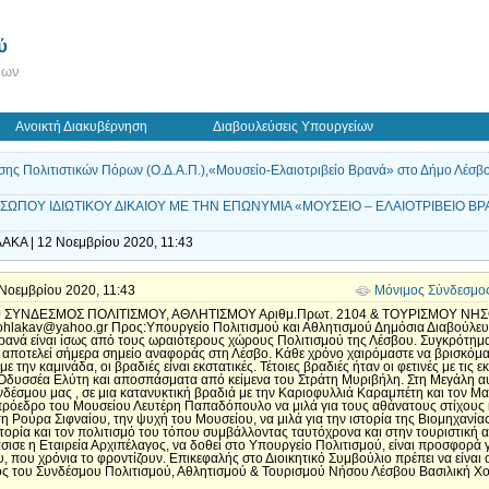
ύ
εων
Ανοικτή Διακυβέρνηση
Διαβουλεύσεις Υπουργείων
σης Πολιτιστικών Πόρων (Ο.Δ.Α.Π.),«Μουσείο-Ελαιοτριβείο Βρανά» στο Δήμο Λέσβο
ΩΠΟΥ ΙΔΙΩΤΙΚΟΥ ΔΙΚΑΙΟΥ ΜΕ ΤΗΝ ΕΠΩΝΥΜΙΑ «ΜΟΥΣΕΙΟ – ΕΛΑΙΟΤΡΙΒΕΙΟ ΒΡΑ
ΑΚΑ | 12 Νοεμβρίου 2020, 11:43
2 Νοεμβρίου 2020, 11:43
Μόνιμος Σύνδεσμο
0 ΣΥΝΔΕΣΜΟΣ ΠΟΛΙΤΙΣΜΟΥ, ΑΘΛΗΤΙΣΜΟΥ Αριθμ.Πρωτ. 2104 & ΤΟΥΡΙΣΜΟΥ ΝΗΣ
ohlakav@yahoo.gr Προς:Υπουργείο Πολιτισμού και Αθλητισμού Δημόσια Διαβούλε
ρανά είναι ίσως από τους ωραιότερους χώρους Πολιτισμού της Λέσβου. Συγκρότημα
, αποτελεί σήμερα σημείο αναφοράς στη Λέσβο. Κάθε χρόνο χαιρόμαστε να βρισκόμ
 την καμινάδα, οι βραδιές είναι εκστατικές. Τέτοιες βραδιές ήταν οι φετινές με τι
δυσσέα Ελύτη και αποσπάσματα από κείμενα του Στράτη Μυριβήλη. Στη Μεγάλη αυλή 
υνδέσμου μας , σε μια κατανυκτική βραδιά με την Καριοφυλλιά Καραμπέτη και τον Μ
ιπρόεδρο του Μουσείου Λευτέρη Παπαδόπουλο να μιλά για τους αθάνατους στίχους κ
 τη Ρούρα Σιφναίου, την ψυχή του Μουσείου, να μιλά για την ιστορία της Βιομηχανία
στορία και τον πολιτισμό του τόπου συμβάλλοντας ταυτόχρονα και στην τουριστική 
σισε η Εταιρεία Αρχιπέλαγος, να δοθεί στο Υπουργείο Πολιτισμού, είναι προσφορά 
 που χρόνια το φροντίζουν. Επικεφαλής στο Διοικητικό Συμβούλιο πρέπει να είναι οι
ρος του Συνδέσμου Πολιτισμού, Αθλητισμού & Τουρισμού Νήσου Λέσβου Βασιλική Χ