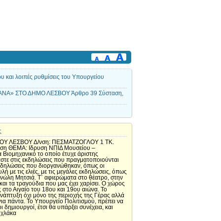
υ και λοιπές ρυθμίσεις του Υπουργείου
ΝΑ» ΣΤΟ ΔΗΜΟ ΛΕΣΒΟΥ Άρθρο 39 Σύσταση,
ς
ΟΥ ΛΕΣΒΟΥ Δ/νση: ΠΕΣΜΑΤΖΟΓΛΟΥ 1 ΤΚ.
υση ΘΕΜΑ: Ιδρυση ΝΠΙΔ Μουσείου –
 Βιομηχανικό το οποίο έτυχε άριστης
αστε στις εκδηλώσεις που πραγματοποιούνται
ς εκδηλώσεις που διοργανώθηκαν, όπως οι
με τις ελιές, με τις μεγάλες εκδηλώσεις, όπως
ανώλη Μητσιά. Τ΄ αφιερώματα στο θέατρο, στην
αι τα τραγούδια που μας έχει χαρίσει. Ο χώρος
ς στο Αιγαίο του 18ου και 19ου αιώνα. Το
ανάπτυξη όχι μόνο της περιοχής της Γέρας αλλά
για πάντα. Το Υπουργείο Πολιτισμού, πρέπει να
 δημιουργοί, έτσι θα υπάρξει συνέχεια, και
οχλάκα