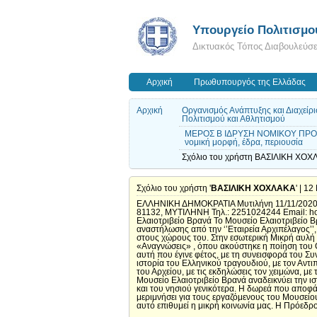
Υπουργείο Πολιτισμο
Δικτυακός Τόπος Διαβουλεύσ
Αρχική
Πρωθυπουργός της Ελλάδας
Αρχική
Οργανισμός Ανάπτυξης και Διαχείρι
Πολιτισμού και Αθλητισμού
ΜΕΡΟΣ Β ΙΔΡΥΣΗ ΝΟΜΙΚΟΥ ΠΡΟΣ
νομική μορφή, έδρα, περιουσία
Σχόλιο του χρήστη ΒΑΣΙΛΙΚΗ ΧΟΧΛ
Σχόλιο του χρήστη '
ΒΑΣΙΛΙΚΗ ΧΟΧΛΑΚΑ
' | 1
ΕΛΛΗΝΙΚΗ ΔΗΜΟΚΡΑΤΙΑ Μυτιλήνη 11/11/202
81132, ΜΥΤΙΛΗΝΗ Τηλ.: 2251024244 Email: h
Ελαιοτριβείο Βρανά Το Μουσείο Ελαιοτριβείο Β
αναστήλωσης από την ‘’Εταιρεία Αρχιπέλαγος’’
στους χώρους του. Στην εσωτερική Μικρή αυλή με
«Αναγνώσεις» , όπου ακούστηκε η ποίηση του Ο
αυτή που έγινε φέτος, με τη συνεισφορά του Σ
ιστορία του Ελληνικού τραγουδιού, με τον Αντ
του Αρχείου, με τις εκδηλώσεις τον χειμώνα, με
Μουσείο Ελαιοτριβείο Βρανά αναδεικνύει την ι
και του νησιού γενικότερα. Η δωρεά που αποφά
μεριμνήσει για τους εργαζόμενους του Μουσείου,
αυτό επιθυμεί η μικρή κοινωνία μας. Η Πρόεδ