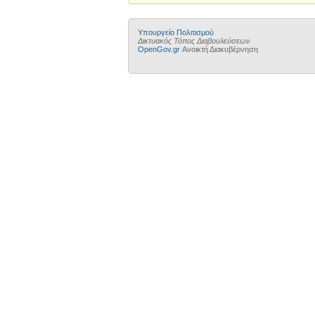
Υπουργείο Πολιτισμού
Δικτυακός Τόπος Διαβουλεύσεων
OpenGov.gr
Ανοικτή Διακυβέρνηση