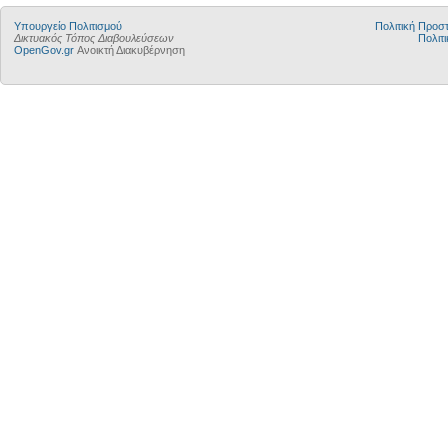
Υπουργείο Πολιτισμού
Πολιτική Προ
Δικτυακός Τόπος Διαβουλεύσεων
Πολιτι
OpenGov.gr
Ανοικτή Διακυβέρνηση