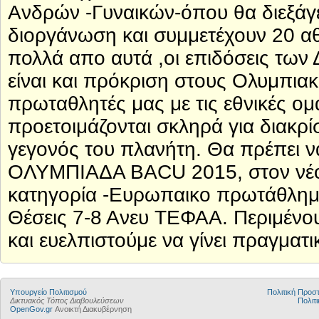
Ανδρών -Γυναικών-όπου θα διεξάγετ
διοργάνωση και συμμετέχουν 20 αθ
πολλά απο αυτά ,οι επιδόσεις των
είναι και πρόκριση στους Ολυμπια
πρωταθλητές μας με τις εθνικές ο
προετοιμάζονται σκληρά για διακρίσ
γεγονός του πλανήτη. Θα πρέπει ν
ΟΛΥΜΠΙΑΔΑ BACU 2015, στον νέο α
κατηγορία -Ευρωπαικο πρωτάθλημα- 
Θέσεις 7-8 Ανευ ΤΕΦΑΑ. Περιμένου
και ευελπιστούμε να γίνει πραγματι
Υπουργείο Πολιτισμού
Πολιτική Προ
Δικτυακός Τόπος Διαβουλεύσεων
Πολιτι
OpenGov.gr
Ανοικτή Διακυβέρνηση