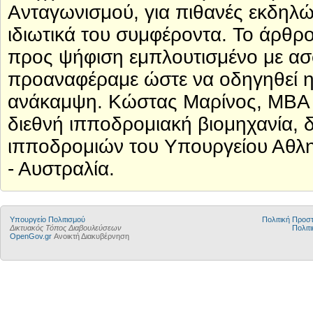
Ανταγωνισμού, για πιθανές εκδηλώ
ιδιωτικά του συμφέροντα. Το άρθρο
προς ψήφιση εμπλουτισμένο με ασφ
προαναφέραμε ώστε να οδηγηθεί η
ανάκαμψη. Κώστας Μαρίνος, MBA
διεθνή ιπποδρομιακή βιομηχανία, 
ιπποδρομιών του Υπουργείου Αθλητ
- Αυστραλία.
Υπουργείο Πολιτισμού
Πολιτική Προ
Δικτυακός Τόπος Διαβουλεύσεων
Πολιτι
OpenGov.gr
Ανοικτή Διακυβέρνηση