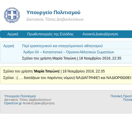
Υπουργείο Πολιτισμού
Δικτυακός Τόπος Διαβουλεύσεων
Αρχική
Πρωθυπουργός της Ελλάδας
Ανοικτή Διακυβέρνηση
Αρχική
Περί ερασιτεχνικού και επαγγελματικού αθλητισμού
Άρθρο 04 – Καταστατικό – Όργανα Αθλητικών Σωματείων
Σχόλιο του χρήστη Μαρία Τσιγώνη | 18 Νοεμβρίου 2016, 22:35
Σχόλιο του χρήστη '
Μαρία Τσιγώνη
' | 18 Νοεμβρίου 2016, 22:35
Σχόλιο : {….. διατάξεων του παρόντος νόμου} ΝΑ ΔΙΑΓΡΑΦΕΊ και ΝΑ ΔΙΟΡΘΩΘΕΙ
Υπουργείο Πολιτισμού
Πολιτική Προ
Δικτυακός Τόπος Διαβουλεύσεων
Πολιτι
OpenGov.gr
Ανοικτή Διακυβέρνηση