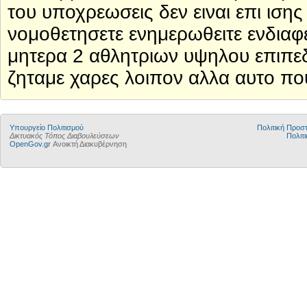
του υποχρεωσεις δεν ειναι επι ιση
νομοθετησετε ενημερωθειτε ενδιαφερ
μητερα 2 αθλητριων υψηλου επιπεδο
ζηταμε χαρες λοιπον αλλα αυτο που
Υπουργείο Πολιτισμού
Πολιτική Προ
Δικτυακός Τόπος Διαβουλεύσεων
Πολιτι
OpenGov.gr
Ανοικτή Διακυβέρνηση