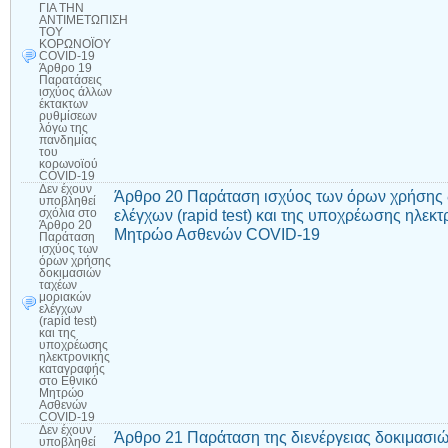
ΓΙΑ ΤΗΝ
ΑΝΤΙΜΕΤΩΠΙΣΗ
ΤΟΥ
ΚΟΡΩΝΟΪΟΥ
COVID-19
Άρθρο 19
Παρατάσεις
ισχύος άλλων
έκτακτων
ρυθμίσεων
λόγω της
πανδημίας
του
κορωνοϊού
COVID-19
Δεν έχουν
Άρθρο 20 Παράταση ισχύος των όρων χρήσης 
υποβληθεί
ελέγχων (rapid test) και της υποχρέωσης ηλεκ
σχόλια
στο
Άρθρο 20
Μητρώο Ασθενών COVID-19
Παράταση
ισχύος των
όρων χρήσης
δοκιμασιών
ταχέων
μοριακών
ελέγχων
(rapid test)
και της
υποχρέωσης
ηλεκτρονικής
καταγραφής
στο Εθνικό
Μητρώο
Ασθενών
COVID-19
Δεν έχουν
Άρθρο 21 Παράταση της διενέργειας δοκιμασι
υποβληθεί