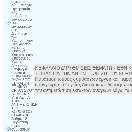
ισχύος της
ρύθμισης για
την εργασία
καθ’
υπέρβαση
του ωραρίου
των
εργαζομένων
στις
Διοικήσεις
των
Υγειονομικών
Περιφερειών
και στην
Κεντρική
Υπηρεσία του
Υπουργείου
Υγείας
Δεν έχουν
ΚΕΦΑΛΑΙΟ Δ’ ΡΥΘΜΙΣΕΙΣ ΘΕΜΑΤΩΝ ΕΘΝΙ
υποβληθεί
ΥΓΕΙΑΣ ΓΙΑ ΤΗΝ ΑΝΤΙΜΕΤΩΠΙΣΗ ΤΟΥ ΚΟΡΩ
σχόλια
στο
ΚΕΦΑΛΑΙΟ Δ’
Παράταση ισχύος συμβάσεων έργου και παρο
ΡΥΘΜΙΣΕΙΣ
ΘΕΜΑΤΩΝ
επαγγελματιών υγείας διαφόρων ειδικοτήτων κ
ΕΘΝΙΚΟΥ
την αντιμετώπιση εκτάκτων αναγκών λόγω το
ΟΡΓΑΝΙΣΜΟΥ
ΔΗΜΟΣΙΑΣ
ΥΓΕΙΑΣ ΓΙΑ
ΤΗΝ
ΑΝΤΙΜΕΤΩΠΙΣΗ
ΤΟΥ
ΚΟΡΩΝΟΪΟΥ
COVID-19
Άρθρο 12
Παράταση
ισχύος
συμβάσεων