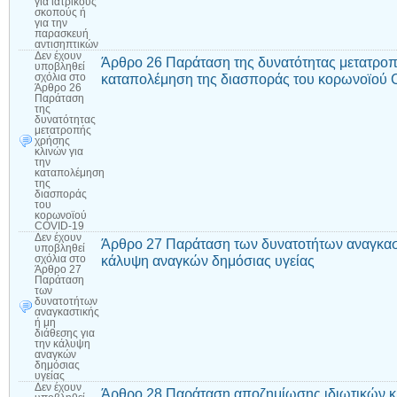
για ιατρικούς
σκοπούς ή
για την
παρασκευή
αντισηπτικών
Δεν έχουν
Άρθρο 26 Παράταση της δυνατότητας μετατροπ
υποβληθεί
καταπολέμηση της διασποράς του κορωνοϊού
σχόλια
στο
Άρθρο 26
Παράταση
της
δυνατότητας
μετατροπής
χρήσης
κλινών για
την
καταπολέμηση
της
διασποράς
του
κορωνοϊού
COVID-19
Δεν έχουν
Άρθρο 27 Παράταση των δυνατοτήτων αναγκαστ
υποβληθεί
κάλυψη αναγκών δημόσιας υγείας
σχόλια
στο
Άρθρο 27
Παράταση
των
δυνατοτήτων
αναγκαστικής
ή μη
διάθεσης για
την κάλυψη
αναγκών
δημόσιας
υγείας
Δεν έχουν
Άρθρο 28 Παράταση αποζημίωσης ιδιωτικών κ