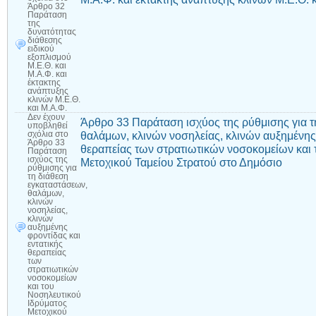
Άρθρο 32
Παράταση
της
δυνατότητας
διάθεσης
ειδικού
εξοπλισμού
Μ.Ε.Θ. και
Μ.Α.Φ. και
έκτακτης
ανάπτυξης
κλινών Μ.Ε.Θ.
και Μ.Α.Φ.
Δεν έχουν
Άρθρο 33 Παράταση ισχύος της ρύθμισης για τ
υποβληθεί
θαλάμων, κλινών νοσηλείας, κλινών αυξημένης 
σχόλια
στο
Άρθρο 33
θεραπείας των στρατιωτικών νοσοκομείων και 
Παράταση
ισχύος της
Μετοχικού Ταμείου Στρατού στο Δημόσιο
ρύθμισης για
τη διάθεση
εγκαταστάσεων,
θαλάμων,
κλινών
νοσηλείας,
κλινών
αυξημένης
φροντίδας και
εντατικής
θεραπείας
των
στρατιωτικών
νοσοκομείων
και του
Νοσηλευτικού
Ιδρύματος
Μετοχικού