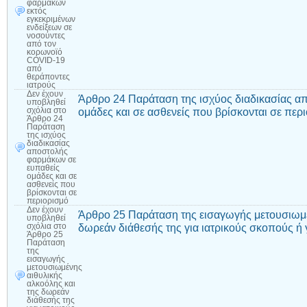
φαρμάκων
εκτός
εγκεκριμένων
ενδείξεων σε
νοσούντες
από τον
κορωνοϊό
COVID-19
από
θεράποντες
ιατρούς
Δεν έχουν
Άρθρο 24 Παράταση της ισχύος διαδικασίας α
υποβληθεί
ομάδες και σε ασθενείς που βρίσκονται σε περ
σχόλια
στο
Άρθρο 24
Παράταση
της ισχύος
διαδικασίας
αποστολής
φαρμάκων σε
ευπαθείς
ομάδες και σε
ασθενείς που
βρίσκονται σε
περιορισμό
Δεν έχουν
Άρθρο 25 Παράταση της εισαγωγής μετουσιωμέ
υποβληθεί
δωρεάν διάθεσής της για ιατρικούς σκοπούς ή
σχόλια
στο
Άρθρο 25
Παράταση
της
εισαγωγής
μετουσιωμένης
αιθυλικής
αλκοόλης και
της δωρεάν
διάθεσής της