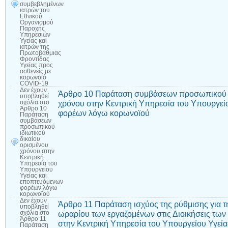
συμβεβλημένων
ιατρών του
Εθνικού
Οργανισμού
Παροχής
Υπηρεσιών
Υγείας και
ιατρών της
Πρωτοβάθμιας
Φροντίδας
Υγείας προς
ασθενείς με
κορωνοϊό
COVID-19
Δεν έχουν
Άρθρο 10 Παράταση συμβάσεων προσωπικού ιδ
υποβληθεί
χρόνου στην Κεντρική Υπηρεσία του Υπουργεί
σχόλια
στο
Άρθρο 10
φορέων λόγω κορωνοϊού
Παράταση
συμβάσεων
προσωπικού
ιδιωτικού
δικαίου
ορισμένου
χρόνου στην
Κεντρική
Υπηρεσία του
Υπουργείου
Υγείας και
εποπτευόμενων
φορέων λόγω
κορωνοϊού
Δεν έχουν
Άρθρο 11 Παράταση ισχύος της ρύθμισης για τ
υποβληθεί
ωραρίου των εργαζομένων στις Διοικήσεις των
σχόλια
στο
Άρθρο 11
στην Κεντρική Υπηρεσία του Υπουργείου Υγεία
Παράταση