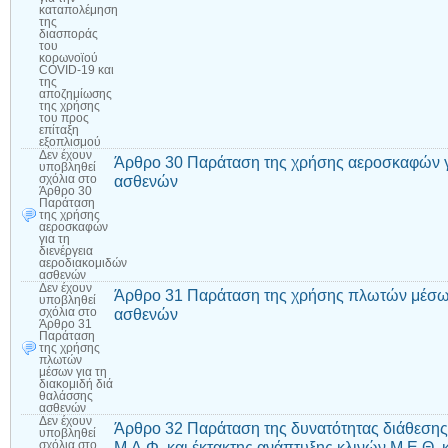
καταπολέμηση
της
διασποράς
του
κορωνοϊού
COVID-19 και
της
αποζημίωσης
της χρήσης
του προς
επίταξη
εξοπλισμού
Δεν έχουν
Άρθρο 30 Παράταση της χρήσης αεροσκαφών γι
υποβληθεί
ασθενών
σχόλια
στο
Άρθρο 30
Παράταση
της χρήσης
αεροσκαφών
για τη
διενέργεια
αεροδιακομιδών
ασθενών
Δεν έχουν
Άρθρο 31 Παράταση της χρήσης πλωτών μέσων 
υποβληθεί
ασθενών
σχόλια
στο
Άρθρο 31
Παράταση
της χρήσης
πλωτών
μέσων για τη
διακομιδή διά
θαλάσσης
ασθενών
Δεν έχουν
Άρθρο 32 Παράταση της δυνατότητας διάθεσης 
υποβληθεί
Μ.Α.Φ. και έκτακτης ανάπτυξης κλινών Μ.Ε.Θ. 
σχόλια
στο