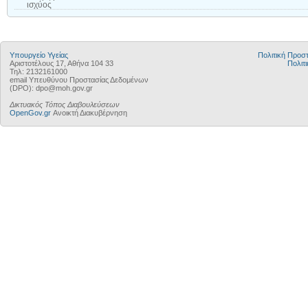
ισχύος
Υπουργείο Υγείας
Πολιτική Προ
Αριστοτέλους 17, Αθήνα 104 33
Πολιτι
Τηλ: 2132161000
email Υπευθύνου Προστασίας Δεδομένων
(DPO): dpo@moh.gov.gr
Δικτυακός Τόπος Διαβουλεύσεων
OpenGov.gr
Ανοικτή Διακυβέρνηση