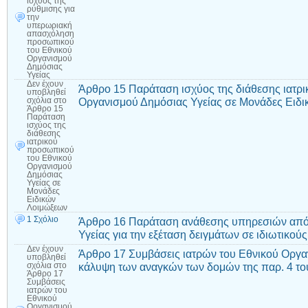
ισχύος της
ρύθμισης για
την
υπερωριακή
απασχόληση
προσωπικού
του Εθνικού
Οργανισμού
Δημόσιας
Υγείας
Δεν έχουν
Άρθρο 15 Παράταση ισχύος της διάθεσης ιατρ
υποβληθεί
Οργανισμού Δημόσιας Υγείας σε Μονάδες Ειδ
σχόλια
στο
Άρθρο 15
Παράταση
ισχύος της
διάθεσης
ιατρικού
προσωπικού
του Εθνικού
Οργανισμού
Δημόσιας
Υγείας σε
Μονάδες
Ειδικών
Λοιμώξεων
1 Σχόλιο
Άρθρο 16 Παράταση ανάθεσης υπηρεσιών από 
Υγείας για την εξέταση δειγμάτων σε ιδιωτικο
Δεν έχουν
Άρθρο 17 Συμβάσεις ιατρών του Εθνικού Οργα
υποβληθεί
κάλυψη των αναγκών των δομών της παρ. 4 του
σχόλια
στο
Άρθρο 17
Συμβάσεις
ιατρών του
Εθνικού
Οργανισμού