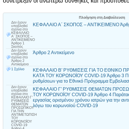
συνέτρεξαν οι ανωτέρω συνθήκες και προϋποθέσ
Πλοήγηση στη Διαβούλευση
Δεν έχουν
ΚΕΦΑΛΑΙΟ Α΄ ΣΚΟΠΟΣ – ΑΝΤΙΚΕΙΜΕΝΟ Άρθρ
υποβληθεί
σχόλια
στο
ΚΕΦΑΛΑΙΟ
Α΄ ΣΚΟΠΟΣ –
ΑΝΤΙΚΕΙΜΕΝΟ
Άρθρο 1
Σκοπός
Δεν έχουν
Άρθρο 2 Αντικείμενο
υποβληθεί
σχόλια
στο
Άρθρο 2
Αντικείμενο
1 Σχόλιο
ΚΕΦΑΛΑΙΟ Β’ ΡΥΘΜΙΣΕΙΣ ΓΙΑ ΤΟ ΕΘΝΙΚΟ
ΚΑΤΑ ΤΟΥ ΚΟΡΩΝΟΪΟΥ COVID-19 Άρθρο 3 Πα
ρυθμίσεων για το Εθνικό Πρόγραμμα Εμβολια
Δεν έχουν
ΚΕΦΑΛΑΙΟ Γ’ ΡΥΘΜΙΣΕΙΣ ΘΕΜΑΤΩΝ ΠΡΟΣΩ
υποβληθεί
ΤΟΥ ΚΟΡΩΝΟΪΟΥ COVID-19 Άρθρο 4 Παράτασ
σχόλια
στο
ΚΕΦΑΛΑΙΟ Γ’
εργασίας ορισμένου χρόνου ιατρών για την αν
ΡΥΘΜΙΣΕΙΣ
ΘΕΜΑΤΩΝ
λόγω του κορωνοϊού COVID-19
ΠΡΟΣΩΠΙΚΟΥ
ΓΙΑ ΤΗΝ
ΑΝΤΙΜΕΤΩΠΙΣΗ
ΤΟΥ
ΚΟΡΩΝΟΪΟΥ
COVID-19
Άρθρο 4