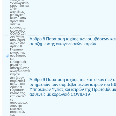
νοσηλευτικής
φροντίδας και
λήψη
δειγμάτων
βιολογικού
υλικού από
πρόσωπα
πιθανά
κρούσματα
κορωνοϊού
COVID-19»
Δεν έχουν
Άρθρο 8 Παράταση ισχύος των συμβάσεων και 
υποβληθεί
αποζημίωσης οικογενειακών ιατρών
σχόλια
στο
Άρθρο 8
Παράταση
ισχύος των
συμβάσεων
και
καθορισμός
μηνιαίας
αποζημίωσης
οικογενειακών
ιατρών
Δεν έχουν
Άρθρο 9 Παράταση ισχύος της κατ’ οίκον ή εξ
υποβληθεί
υπηρεσιών των συμβεβλημένων ιατρών του Ε
σχόλια
στο
Άρθρο 9
Υπηρεσιών Υγείας και ιατρών της Πρωτοβάθμι
Παράταση
ισχύος της
ασθενείς με κορωνοϊό COVID-19
κατ’ οίκον ή
εξ
αποστάσεως
παροχής
ιατρικών
υπηρεσιών
των