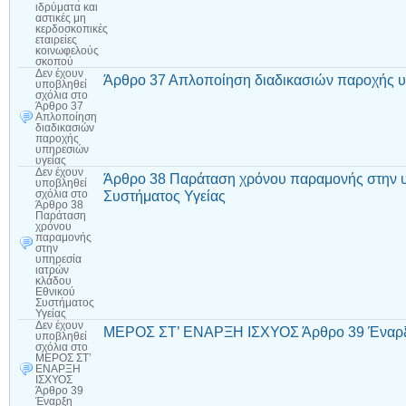
ιδρύματα και
αστικές μη
κερδοσκοπικές
εταιρείες
κοινωφελούς
σκοπού
Δεν έχουν
Άρθρο 37 Απλοποίηση διαδικασιών παροχής υ
υποβληθεί
σχόλια
στο
Άρθρο 37
Απλοποίηση
διαδικασιών
παροχής
υπηρεσιών
υγείας
Δεν έχουν
Άρθρο 38 Παράταση χρόνου παραμονής στην υ
υποβληθεί
Συστήματος Υγείας
σχόλια
στο
Άρθρο 38
Παράταση
χρόνου
παραμονής
στην
υπηρεσία
ιατρών
κλάδου
Εθνικού
Συστήματος
Υγείας
Δεν έχουν
ΜΕΡΟΣ ΣΤ’ ΕΝΑΡΞΗ ΙΣΧΥΟΣ Άρθρο 39 Έναρξ
υποβληθεί
σχόλια
στο
ΜΕΡΟΣ ΣΤ’
ΕΝΑΡΞΗ
ΙΣΧΥΟΣ
Άρθρο 39
Έναρξη