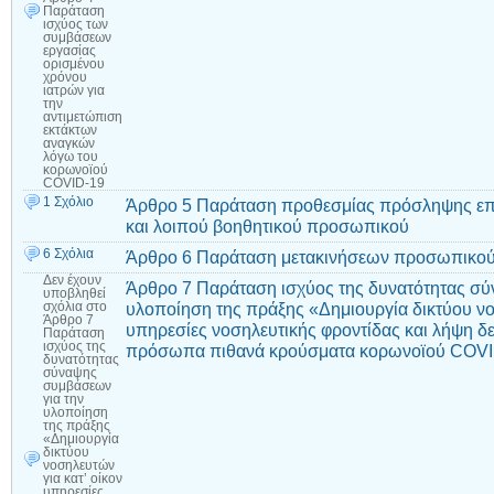
Παράταση
ισχύος των
συμβάσεων
εργασίας
ορισμένου
χρόνου
ιατρών για
την
αντιμετώπιση
εκτάκτων
αναγκών
λόγω του
κορωνοϊού
COVID-19
1 Σχόλιο
Άρθρο 5 Παράταση προθεσμίας πρόσληψης επικ
και λοιπού βοηθητικού προσωπικού
6 Σχόλια
Άρθρο 6 Παράταση μετακινήσεων προσωπικο
Δεν έχουν
Άρθρο 7 Παράταση ισχύος της δυνατότητας σύ
υποβληθεί
υλοποίηση της πράξης «Δημιουργία δικτύου νο
σχόλια
στο
Άρθρο 7
υπηρεσίες νοσηλευτικής φροντίδας και λήψη δ
Παράταση
ισχύος της
πρόσωπα πιθανά κρούσματα κορωνοϊού COV
δυνατότητας
σύναψης
συμβάσεων
για την
υλοποίηση
της πράξης
«Δημιουργία
δικτύου
νοσηλευτών
για κατ’ οίκον
υπηρεσίες