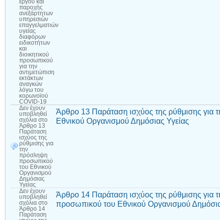
έργου και
παροχής
ανεξάρτητων
υπηρεσιών
επαγγελματιών
υγείας
διαφόρων
ειδικοτήτων
και
διοικητικού
προσωπικού
για την
αντιμετώπιση
εκτάκτων
αναγκών
λόγω του
κορωνοϊού
COVID-19
Δεν έχουν
Άρθρο 13 Παράταση ισχύος της ρύθμισης για
υποβληθεί
Εθνικού Οργανισμού Δημόσιας Υγείας
σχόλια
στο
Άρθρο 13
Παράταση
ισχύος της
ρύθμισης για
την
πρόσληψη
προσωπικού
του Εθνικού
Οργανισμού
Δημόσιας
Υγείας
Δεν έχουν
Άρθρο 14 Παράταση ισχύος της ρύθμισης για
υποβληθεί
προσωπικού του Εθνικού Οργανισμού Δημόσια
σχόλια
στο
Άρθρο 14
Παράταση