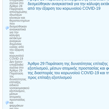
υποβληθεί
δεσμεύθηκαν αναγκαστικά για την κάλυψη εκτ
σχόλια
στο
Άρθρο 28
από την έξαρση του κορωνοϊού COVID-19
Παράταση
αποζημίωσης
ιδιωτικών
κλινικών και
θεραπευτηρίων
που
δεσμεύθηκαν
αναγκαστικά
για την
κάλυψη
εκτάκτων
αναγκών
δημόσιας
υγείας από
την έξαρση
του
κορωνοϊού
COVID-19
Δεν έχουν
Άρθρο 29 Παράταση της δυνατότητας επίταξης 
υποβληθεί
εξοπλισμού, μέσων ατομικής προστασίας και 
σχόλια
στο
Άρθρο 29
της διασποράς του κορωνοϊού COVID-19 και τ
Παράταση
της
προς επίταξη εξοπλισμού
δυνατότητας
επίταξης
ειδικού
νοσοκομειακού
εξοπλισμού,
μέσων
ατομικής
προστασίας
και
φαρμάκων
για την