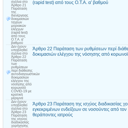
(rapid test) από τους Ο.Τ.Α. α’ βαθμού
σχόλια
στο
Άρθρο 21
Παράταση
της
διενέργειας
δοκιμασιών
ταχέων
μοριακών
ελέγχων
(rapid test)
από τους
Ο.Τ.Α. α’
βαθμού
Δεν έχουν
Άρθρο 22 Παράταση των ρυθμίσεων περί διάθ
υποβληθεί
δοκιμασιών ελέγχου της νόσησης από κορωνοϊ
σχόλια
στο
Άρθρο 22
Παράταση
των
ρυθμίσεων
περί διάθεσης
αυτοδιαγνωστικών
δοκιμασιών
ελέγχου της
νόσησης από
κορωνοϊό
COVID-19 με
κρατική
μέριμνα
Δεν έχουν
Άρθρο 23 Παράταση της ισχύος διαδικασίας χ
υποβληθεί
εγκεκριμένων ενδείξεων σε νοσούντες από το
σχόλια
στο
Άρθρο 23
θεράποντες ιατρούς
Παράταση
της ισχύος
διαδικασίας
χορήγησης