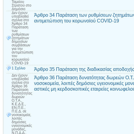
Ταμείου
Στρατού στο
Δημόσιο
Δεν έχουν
Άρθρο 34 Παράταση των ρυθμίσεων ζητημάτω
υποβληθεί
αντιμετώπιση του κορωνοϊού COVID-19
σχόλια
στο
Άρθρο 34
Παράταση
των
ρυθμίσεων
ζητημάτων
δημοσίων
συμβάσεων
για την
αντιμετώπιση
του
κορωνοϊού
COVID-19
1 Σχόλιο
Άρθρο 35 Παράταση της διαδικασίας αποδοχή
Δεν έχουν
Άρθρο 36 Παράταση δυνατότητας δωρεών Ο.Τ.Α.
υποβληθεί
νοσοκομεία, λοιπές δημόσιες υγειονομικές μονά
σχόλια
στο
Άρθρο 36
αστικές μη κερδοσκοπικές εταιρείες κοινωφελ
Παράταση
δυνατότητας
δωρεών
Ο.Τ.Α.,
Κ.Ε.Δ.Ε.,
ΕΝ.Π.Ε.,
Π.Ε.Δ. σε
νοσοκομεία,
λοιπές
δημόσιες
υγειονομικές
μονάδες,
Ν.Π.Δ.Δ.,