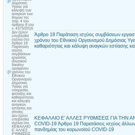
Δημόσιας
Υγείας για
κάλυψη των
αναγκών των
δομών της
παρ. 4 του
άρθρου 8 του
ν. 4375/2016
Δεν έχουν
Άρθρο 18 Παράταση ισχύος συμβάσεων εργασία
υποβληθεί
χρόνου του Εθνικού Οργανισμού Δημόσιας Υγεί
σχόλια
στο
Άρθρο 18
καθαριότητας και κάλυψη αναγκών εστίασης και
Παράταση
ισχύος
συμβάσεων
εργασίας
ιδιωτικού
δικαίου
ορισμένου
χρόνου του
Εθνικού
Οργανισμού
Δημόσιας
Υγείας για
υπηρεσίες
φύλαξης και
καθαριότητας
και κάλυψη
αναγκών
εστίασης και
σίτισης
Δεν έχουν
ΚΕΦΑΛΑΙΟ Ε’ ΑΛΛΕΣ ΡΥΘΜΙΣΕΙΣ ΓΙΑ ΤΗΝ 
υποβληθεί
COVID-19 Άρθρο 19 Παρατάσεις ισχύος άλλων
σχόλια
στο
ΚΕΦΑΛΑΙΟ
πανδημίας του κορωνοϊού COVID-19
Ε’ ΑΛΛΕΣ
ΡΥΘΜΙΣΕΙΣ