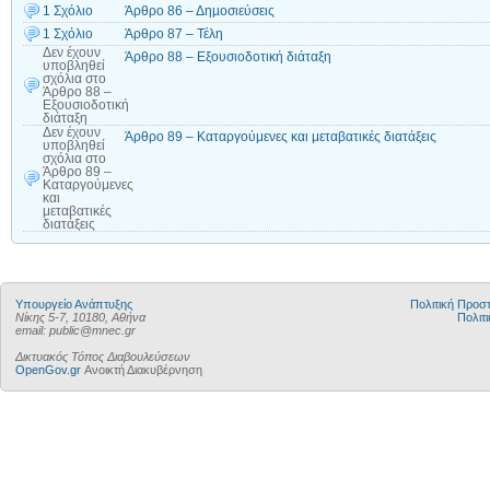
1 Σχόλιο
Άρθρο 86 – Δηµοσιεύσεις
1 Σχόλιο
Άρθρο 87 – Τέλη
Δεν έχουν
Άρθρο 88 – Εξουσιοδοτική διάταξη
υποβληθεί
σχόλια
στο
Άρθρο 88 –
Εξουσιοδοτική
διάταξη
Δεν έχουν
Άρθρο 89 – Καταργούμενες και μεταβατικές διατάξεις
υποβληθεί
σχόλια
στο
Άρθρο 89 –
Καταργούμενες
και
μεταβατικές
διατάξεις
Υπουργείο Ανάπτυξης
Πολιτική Προ
Νίκης 5-7, 10180, Αθήνα
Πολιτι
email: public@mnec.gr
Δικτυακός Τόπος Διαβουλεύσεων
OpenGov.gr
Ανοικτή Διακυβέρνηση