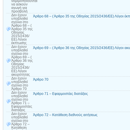
νομιμοποιούνται
να ασκούν
αγωγή για
προσβολή
Δεν έχουν
Άρθρο 68 – ( Άρθρο 35 της Οδηγίας 2015/2436/ΕΕ) Λόγοι έκ
υποβληθεί
σχόλια
στο
Άρθρο 68 – (
Άρθρο 35 της
Οδηγίας
2015/2436/
ΕΕ) Λόγοι
έκπτωσης
Δεν έχουν
Άρθρο 69 – ( Άρθρο 36 της Οδηγίας 2015/2436/ΕΕ) Λόγοι ακ
υποβληθεί
σχόλια
στο
Άρθρο 69 – (
Άρθρο 36 της
Οδηγίας
2015/2436/
ΕΕ) Λόγοι
ακυρότητας
Δεν έχουν
Άρθρο 70
υποβληθεί
σχόλια
στο
Άρθρο 70
Δεν έχουν
Άρθρο 71 – Εφαρμοστέες διατάξεις
υποβληθεί
σχόλια
στο
Άρθρο 71 –
Εφαρμοστέες
διατάξεις
Δεν έχουν
Άρθρο 72 – Κατάθεση διεθνούς αιτήσεως
υποβληθεί
σχόλια
στο
Άρθρο 72 –
Κατάθεση