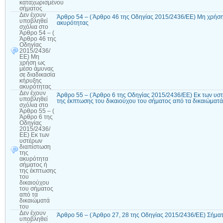
καταχωρισμένου
σήματος
Δεν έχουν
Άρθρο 54 – ( Άρθρο 46 της Οδηγίας 2015/2436/ΕΕ) Μη χρήση
υποβληθεί
ακυρότητας
σχόλια
στο
Άρθρο 54 – (
Άρθρο 46 της
Οδηγίας
2015/2436/
ΕΕ) Μη
χρήση ως
μέσο άμυνας
σε διαδικασία
κήρυξης
ακυρότητας
Δεν έχουν
Άρθρο 55 – ( Άρθρο 6 της Οδηγίας 2015/2436/ΕΕ) Εκ των υσ
υποβληθεί
της έκπτωσης του δικαιούχου του σήματος από τα δικαιώματά
σχόλια
στο
Άρθρο 55 – (
Άρθρο 6 της
Οδηγίας
2015/2436/
ΕΕ) Εκ των
υστέρων
διαπίστωση
της
ακυρότητα
σήματος ή
της έκπτωσης
του
δικαιούχου
του σήματος
από τα
δικαιώματά
του
Δεν έχουν
Άρθρο 56 – ( Άρθρο 27, 28 της Οδηγίας 2015/2436/ΕΕ) Σήμα
υποβληθεί