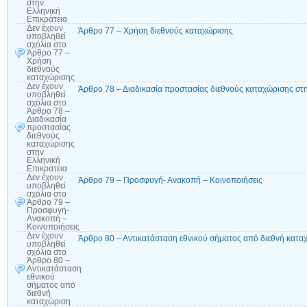
στην
Ελληνική
Επικράτεια
Δεν έχουν
Άρθρο 77 – Χρήση διεθνούς καταχώρισης
υποβληθεί
σχόλια
στο
Άρθρο 77 –
Χρήση
διεθνούς
καταχώρισης
Δεν έχουν
Άρθρο 78 – Διαδικασία προστασίας διεθνούς καταχώρισης στη
υποβληθεί
σχόλια
στο
Άρθρο 78 –
Διαδικασία
προστασίας
διεθνούς
καταχώρισης
στην
Ελληνική
Επικράτεια
Δεν έχουν
Άρθρο 79 – Προσφυγή- Ανακοπή – Κοινοποιήσεις
υποβληθεί
σχόλια
στο
Άρθρο 79 –
Προσφυγή-
Ανακοπή –
Κοινοποιήσεις
Δεν έχουν
Άρθρο 80 – Αντικατάσταση εθνικού σήματος από διεθνή κατα
υποβληθεί
σχόλια
στο
Άρθρο 80 –
Αντικατάσταση
εθνικού
σήματος από
διεθνή
καταχώριση