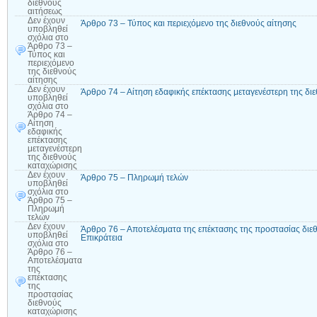
διεθνούς
αιτήσεως
Δεν έχουν
Άρθρο 73 – Τύπος και περιεχόμενο της διεθνούς αίτησης
υποβληθεί
σχόλια
στο
Άρθρο 73 –
Τύπος και
περιεχόμενο
της διεθνούς
αίτησης
Δεν έχουν
Άρθρο 74 – Αίτηση εδαφικής επέκτασης μεταγενέστερη της δι
υποβληθεί
σχόλια
στο
Άρθρο 74 –
Αίτηση
εδαφικής
επέκτασης
μεταγενέστερη
της διεθνούς
καταχώρισης
Δεν έχουν
Άρθρο 75 – Πληρωμή τελών
υποβληθεί
σχόλια
στο
Άρθρο 75 –
Πληρωμή
τελών
Δεν έχουν
Άρθρο 76 – Αποτελέσματα της επέκτασης της προστασίας διε
υποβληθεί
Επικράτεια
σχόλια
στο
Άρθρο 76 –
Αποτελέσματα
της
επέκτασης
της
προστασίας
διεθνούς
καταχώρισης