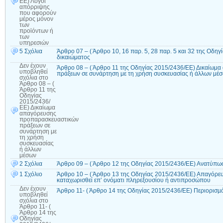
ΕΕ) Λόγοι
απόρριψης
που αφορούν
μέρος μόνον
των
προϊόντων ή
των
υπηρεσιών
5 Σχόλια
Άρθρο 07 – ( Άρθρο 10, 16 παρ. 5, 28 παρ. 5 και 32 της Οδη
δικαιώματος
Δεν έχουν
Άρθρο 08 – ( Άρθρο 11 της Οδηγίας 2015/2436/ΕΕ) Δικαίω
υποβληθεί
πράξεων σε συνάρτηση με τη χρήση συσκευασίας ή άλλων μέ
σχόλια
στο
Άρθρο 08 – (
Άρθρο 11 της
Οδηγίας
2015/2436/
ΕΕ) Δικαίωμα
απαγόρευσης
προπαρασκευαστικών
πράξεων σε
συνάρτηση με
τη χρήση
συσκευασίας
ή άλλων
μέσων
2 Σχόλια
Άρθρο 09 – ( Άρθρο 12 της Οδηγίας 2015/2436/ΕΕ) Ανατύπωσ
1 Σχόλιο
Άρθρο 10 – ( Άρθρο 13 της Οδηγίας 2015/2436/ΕΕ) Απαγόρευ
καταχωρισθεί επ’ ονόματι πληρεξουσίου ή αντιπροσώπου
Δεν έχουν
Άρθρο 11- ( Άρθρο 14 της Οδηγίας 2015/2436/ΕΕ) Περιορισµ
υποβληθεί
σχόλια
στο
Άρθρο 11- (
Άρθρο 14 της
Οδηγίας