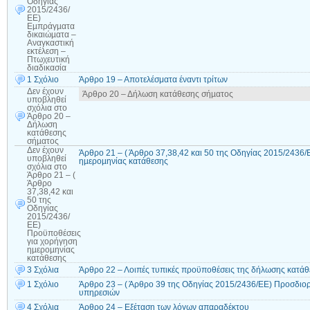
Οδηγίας
2015/2436/
ΕΕ)
Εµπράγµατα
δικαιώµατα –
Αναγκαστική
εκτέλεση –
Πτωχευτική
διαδικασία
1 Σχόλιο
Άρθρο 19 – Αποτελέσματα έναντι τρίτων
Δεν έχουν
Άρθρο 20 – Δήλωση κατάθεσης σήµατος
υποβληθεί
σχόλια
στο
Άρθρο 20 –
Δήλωση
κατάθεσης
σήµατος
Δεν έχουν
Άρθρο 21 – ( Άρθρο 37,38,42 και 50 της Οδηγίας 2015/2436
υποβληθεί
ηµεροµηνίας κατάθεσης
σχόλια
στο
Άρθρο 21 – (
Άρθρο
37,38,42 και
50 της
Οδηγίας
2015/2436/
ΕΕ)
Προϋποθέσεις
για χορήγηση
ηµεροµηνίας
κατάθεσης
3 Σχόλια
Άρθρο 22 – Λοιπές τυπικές προϋποθέσεις της δήλωσης κατά
1 Σχόλιο
Άρθρο 23 – ( Άρθρο 39 της Οδηγίας 2015/2436/ΕΕ) Προσδιορ
υπηρεσιών
4 Σχόλια
Άρθρο 24 – Εξέταση των λόγων απαραδέκτου