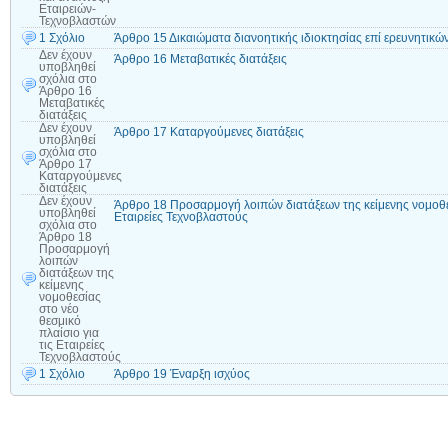
Εταιρειών-
Τεχνοβλαστών
1 Σχόλιο
Άρθρο 15 Δικαιώματα διανοητικής ιδιοκτησίας επί ερευνητικ
Δεν έχουν
Άρθρο 16 Μεταβατικές διατάξεις
υποβληθεί
σχόλια
στο
Άρθρο 16
Μεταβατικές
διατάξεις
Δεν έχουν
Άρθρο 17 Καταργούμενες διατάξεις
υποβληθεί
σχόλια
στο
Άρθρο 17
Καταργούμενες
διατάξεις
Δεν έχουν
Άρθρο 18 Προσαρμογή λοιπών διατάξεων της κείμενης νομοθεσί
υποβληθεί
Εταιρείες Τεχνοβλαστούς
σχόλια
στο
Άρθρο 18
Προσαρμογή
λοιπών
διατάξεων της
κείμενης
νομοθεσίας
στο νέο
θεσμικό
πλαίσιο για
τις Εταιρείες
Τεχνοβλαστούς
1 Σχόλιο
Άρθρο 19 Έναρξη ισχύος