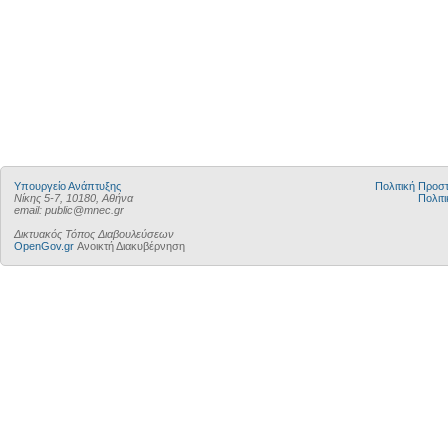
Υπουργείο Ανάπτυξης
Πολιτική Προ
Νίκης 5-7, 10180, Αθήνα
Πολιτι
email: public@mnec.gr
Δικτυακός Τόπος Διαβουλεύσεων
OpenGov.gr
Ανοικτή Διακυβέρνηση