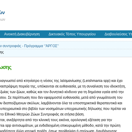
ών
εων
Ανοικτή Διακυβέρνηση
Δικτυακός Τόπος Υπουργείου
Διαβουλεύσεις Υ
ων συντροφιάς - Πρόγραμμα ‘‘ΆΡΓΟΣ’’
σης
ίωσης
διαγνωστεί από κτηνίατρο η νόσος της λεϊσμανίωσης (Leishmania spp) και έχει
ναστρέψιμη πορεία της, υπόκεινται σε ευθανασία, με τη συναίνεση του ιδιοκτήτη,
ωίας των ζώων, καθώς και τον δυνητικό κίνδυνο για τη δημόσια υγεία από την
ου. Σε περίπτωση που δεν εφαρμοστεί ευθανασία, μετά από γνωμάτευση του
των δεσποζόμενων σκύλων, λαμβάνονται όλα τα υποστηρικτικά θεραπευτικά και
ι υποχρεωτικά στο βιβλίο των νοσημάτων υποχρεωτικής δήλωσης που πρέπει να
αι το Εθνικό Μητρώο Ζώων Συντροφιάς σε ετήσια βάση.
αι, ανεξάρτητα από την κλινική τους εικόνα, ορολογική εξέταση για την
ania spp αντισωμάτων, με ενδεδειγμένη επικυρωμένη μέθοδο, κατά την πρώτη
ποιαδήποτε άλλη ιατρική πράξη, όπως περίθαλψη ή στείρωση. Λαμβάνοντας