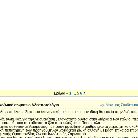
Σχόλια
«
1
…
5
6
7
ιλοζωικό σωματείο Αδεσποτολόγιο
Μόνιμος Σύνδεσμο
τέλος επιτέλους. Ζώα που έκαναν ακόμα και μία και μοναδική θεραπεία στην ζωή του
χές ενδημικές για την Λεισμανίαση , ελαχιστοποιούνται στην διάρκεια των ετών οι π
ομοαπωθητικό στα αδέσποτα ζώα από φιλόζωους. Τόσο απλά.
ατικά ασθενών με Λεισμανίαση μετρούν μονοψήφιο αριθμό ενώ τα περιστατικά σκύλων
ή πεπατημένη των προηγούμενων ,χρειάζεται ριζική αλλαγή με βάση επίκαιρα επιδη
ιλικής Ομοσπονδίας Σωματείων Αττικής-Σαρωνικού
αι, ανεξάρτητα από την κλινική τους εικόνα, ορολογική εξέταση για την ανίχνευση 