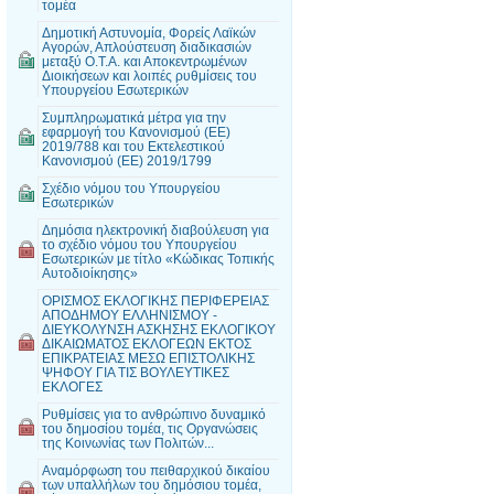
τομέα
Δημοτική Αστυνομία, Φορείς Λαϊκών
Αγορών, Απλούστευση διαδικασιών
μεταξύ Ο.Τ.Α. και Αποκεντρωμένων
Διοικήσεων και λοιπές ρυθμίσεις του
Υπουργείου Εσωτερικών
Συμπληρωματικά μέτρα για την
εφαρμογή του Κανονισμού (ΕΕ)
2019/788 και του Εκτελεστικού
Κανονισμού (ΕΕ) 2019/1799
Σχέδιο νόμου του Υπουργείου
Εσωτερικών
Δημόσια ηλεκτρονική διαβούλευση για
το σχέδιο νόμου του Υπουργείου
Εσωτερικών με τίτλο «Κώδικας Τοπικής
Αυτοδιοίκησης»
ΟΡΙΣΜΟΣ ΕΚΛΟΓΙΚΗΣ ΠΕΡΙΦΕΡΕΙΑΣ
ΑΠΟΔΗΜΟΥ ΕΛΛΗΝΙΣΜΟΥ -
ΔΙΕΥΚΟΛΥΝΣΗ ΑΣΚΗΣΗΣ ΕΚΛΟΓΙΚΟΥ
ΔΙΚΑΙΩΜΑΤΟΣ ΕΚΛΟΓΕΩΝ ΕΚΤΟΣ
ΕΠΙΚΡΑΤΕΙΑΣ ΜΕΣΩ ΕΠΙΣΤΟΛΙΚΗΣ
ΨΗΦΟΥ ΓΙΑ ΤΙΣ ΒΟΥΛΕΥΤΙΚΕΣ
ΕΚΛΟΓΕΣ
Ρυθμίσεις για το ανθρώπινο δυναμικό
του δημοσίου τομέα, τις Οργανώσεις
της Κοινωνίας των Πολιτών...
Αναμόρφωση του πειθαρχικού δικαίου
των υπαλλήλων του δημόσιου τομέα,