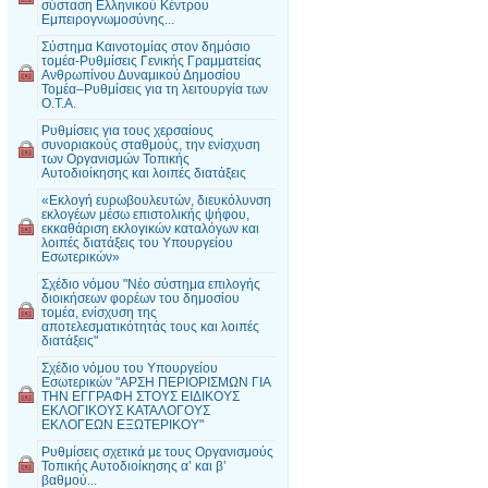
σύσταση Ελληνικού Κέντρου
Εμπειρογνωμοσύνης...
Σύστημα Καινοτομίας στον δημόσιο
τομέα-Ρυθμίσεις Γενικής Γραμματείας
Ανθρωπίνου Δυναμικού Δημοσίου
Τομέα–Ρυθμίσεις για τη λειτουργία των
Ο.Τ.Α.
Ρυθμίσεις για τους χερσαίους
συνοριακούς σταθμούς, την ενίσχυση
των Οργανισμών Τοπικής
Αυτοδιοίκησης και λοιπές διατάξεις
«Εκλογή ευρωβουλευτών, διευκόλυνση
εκλογέων μέσω επιστολικής ψήφου,
εκκαθάριση εκλογικών καταλόγων και
λοιπές διατάξεις του Υπουργείου
Εσωτερικών»
Σχέδιο νόμου "Νέο σύστημα επιλογής
διοικήσεων φορέων του δημοσίου
τομέα, ενίσχυση της
αποτελεσματικότητάς τους και λοιπές
διατάξεις"
Σχέδιο νόμου του Υπουργείου
Εσωτερικών "ΑΡΣΗ ΠΕΡΙΟΡΙΣΜΩΝ ΓΙΑ
ΤΗΝ ΕΓΓΡΑΦΗ ΣΤΟΥΣ ΕΙΔΙΚΟΥΣ
ΕΚΛΟΓΙΚΟΥΣ ΚΑΤΑΛΟΓΟΥΣ
ΕΚΛΟΓΕΩΝ ΕΞΩΤΕΡΙΚΟΥ"
Ρυθμίσεις σχετικά με τους Οργανισμούς
Τοπικής Αυτοδιοίκησης α’ και β’
βαθμού...