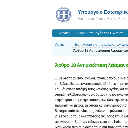
Υπουργείο Εσωτερικ
Δικτυακός Τόπος Διαβουλεύσ
Αρχική
Πρωθυπουργός της Ελλάδας
Αρχική
Νέο πλαίσιο για την ευζωία των ζώ
Άρθρο 18 Αντιμετώπιση λεϊσμανίω
Άρθρο 18 Αντιμετώπιση λεϊσμαν
1. Οι δεσποζόμενοι σκύλοι, στους οποίους έχει 
επιβεβαιωθεί με εργαστηριακές εξετάσεις η μη α
λαμβάνοντας υπόψη τους κανόνες υγείας και ευζ
ύπαρξη φλεβοτόμων–μεταδοτών της ως άνω νόσ
κτηνίατρου και με την ευθύνη των ιδιοκτητών 
προληπτικά μέτρα, τα οποία και καταγράφοντα
διατηρεί κάθε κτηνίατρος, ενώ ενημερώνεται κ
2. Σε όλους τους αδέσποτους σκύλους επιβάλλετ
ανίχνευση τίτλου των ειδικών κατά της Leishm
διαδικασία περισυλλογής τους και πριν από ο