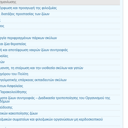
ϊσμανίωσης
όρφωση και προαγωγή της φιλοζωίας
διατάξεις προστασίας των ζώων
ς
εις
υργία περιφραγμένων πάρκων σκύλων
αι ζώα θεραπείας
φή και αποτέφρωση νεκρών ζώων συντροφιάς
αλίες
τών
μανση, τη στείρωση και την υιοθεσία σκύλων και γατών
ηγόρου του Πολίτη
γελματικής επάρκειας εκπαιδευτών σκύλων
των Ασφαλείας
 Παρακολούθησης
ματα ζώων συντροφιάς – Διαδικασία τροποποίησης του Οργανισμού της
 δήμων
Απόδοσης
τικών κακοποίησης ζώων
οζωικών σωματείων και φιλοζωικών οργανώσεων μη κερδοσκοπικού