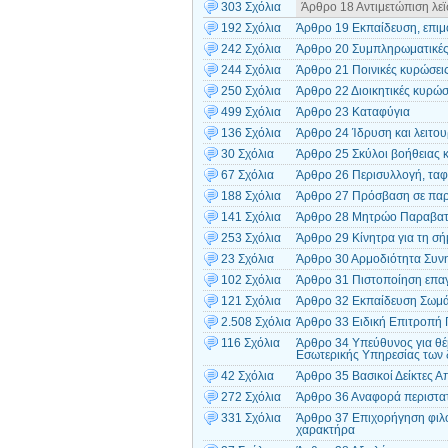
303 Σχόλια
Άρθρο 18 Αντιμετώπιση λε
192 Σχόλια
Άρθρο 19 Εκπαίδευση, επιμ
242 Σχόλια
Άρθρο 20 Συμπληρωματικές 
244 Σχόλια
Άρθρο 21 Ποινικές κυρώσει
250 Σχόλια
Άρθρο 22 Διοικητικές κυρώσ
499 Σχόλια
Άρθρο 23 Καταφύγια
136 Σχόλια
Άρθρο 24 Ίδρυση και λειτο
30 Σχόλια
Άρθρο 25 Σκύλοι βοήθειας κ
67 Σχόλια
Άρθρο 26 Περισυλλογή, τα
188 Σχόλια
Άρθρο 27 Πρόσβαση σε παρ
141 Σχόλια
Άρθρο 28 Μητρώο Παραβα
253 Σχόλια
Άρθρο 29 Κίνητρα για τη σή
23 Σχόλια
Άρθρο 30 Αρμοδιότητα Συν
102 Σχόλια
Άρθρο 31 Πιστοποίηση επαγ
121 Σχόλια
Άρθρο 32 Εκπαίδευση Σωμά
2.508 Σχόλια
Άρθρο 33 Ειδική Επιτροπή
116 Σχόλια
Άρθρο 34 Υπεύθυνος για θέ
Εσωτερικής Υπηρεσίας των
42 Σχόλια
Άρθρο 35 Βασικοί Δείκτες 
272 Σχόλια
Άρθρο 36 Αναφορά περιστα
331 Σχόλια
Άρθρο 37 Επιχορήγηση φιλ
χαρακτήρα