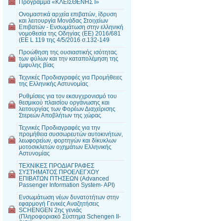
Πρόγραμμα «ΚΛΕΙΣΘΕΝΗΣ Ι»
Ονομαστικά αρχεία επιβατών, ίδρυση
και λειτουργία Μονάδας Στοιχείων
Επιβατών - Ενσωμάτωση στην ελληνική
νομοθεσία της Οδηγίας (EE) 2016/681
(EE L 119 της 4/5/2016 σ.132-149
Προώθηση της ουσιαστικής ισότητας
των φύλων και την καταπολέμηση της
έμφυλης βίας
Τεχνικές Προδιαγραφές για Προμήθειες
της Ελληνικής Αστυνομίας
Ρυθμίσεις για τον εκσυγχρονισμό του
θεσμικού πλαισίου οργάνωσης και
λειτουργίας των Φορέων Διαχείρισης
Στερεών Αποβλήτων της χώρας
Τεχνικές Προδιαγραφές για την
προμήθεια συσσωρευτών αυτοκινήτων,
λεωφορείων, φορτηγών και δίκυκλων
μοτοσικλετών οχημάτων Ελληνικής
Αστυνομίας
ΤΕΧΝΙΚΕΣ ΠΡΟΔΙΑΓΡΑΦΕΣ
ΣΥΣΤΗΜΑΤΟΣ ΠΡΟΕΛΕΓΧΟΥ
ΕΠΙΒΑΤΩΝ ΠΤΗΣΕΩΝ (Advanced
Passenger Information System- API)
Ενσωμάτωση νέων δυνατοτήτων στην
εφαρμογή Γενικές Αναζητήσεις
SCHENGEN 2ης γενιάς
(Πληροφοριακό Σύστημα Schengen II-