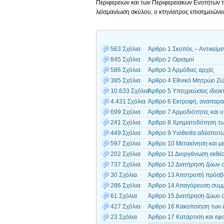
Περιφερειών και των Περιφερειακών Ενοτήτων τη
λεϊσμανίωση σκύλου, ο κτηνίατρος επισημειώνει
563 Σχόλια
Άρθρο 1 Σκοπός – Αντικείμε
845 Σχόλια
Άρθρο 2 Ορισμοί
586 Σχόλια
Άρθρο 3 Αρμόδιες αρχές
385 Σχόλια
Άρθρο 4 Εθνικό Μητρώο Ζώ
10.633 Σχόλια
Άρθρο 5 Υποχρεώσεις ιδιοκ
4.431 Σχόλια
Άρθρο 6 Εκτροφή, αναπαρα
699 Σχόλια
Άρθρο 7 Αρμοδιότητες και 
241 Σχόλια
Άρθρο 8 Χρηματοδότηση τ
449 Σχόλια
Άρθρο 9 Υιοθεσία αδέσποτ
597 Σχόλια
Άρθρο 10 Μετακίνηση και μ
202 Σχόλια
Άρθρο 11 Διοργάνωση εκθέσε
737 Σχόλια
Άρθρο 12 Διατήρηση ζώων σ
30 Σχόλια
Άρθρο 13 Αποτροπή πρόσβα
286 Σχόλια
Άρθρο 14 Απαγόρευση συμμε
61 Σχόλια
Άρθρο 15 Διατήρηση ζώων σε
427 Σχόλια
Άρθρο 16 Κακοποίηση των 
23 Σχόλια
Άρθρο 17 Κατάρτιση και ε