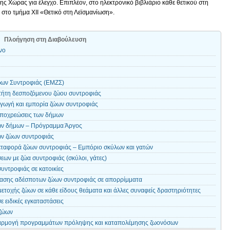
ς Χώρας για έλεγχο. Επιπλέον, στο ηλεκτρονικό βιβλιάριο κάθε θετικού στη
 στο τμήμα ΧΙΙ «Θετικό στη Λεϊσμανίωση».
Πλοήγηση στη Διαβούλευση
νο
ων Συντροφιάς (ΕΜΖΣ)
τήτη δεσποζόμενου ζώου συντροφιάς
γωγή και εμπορία ζώων συντροφιάς
υποχρεώσεις των δήμων
ων δήμων – Πρόγραμμα Άργος
ων ζώων συντροφιάς
εταφορά ζώων συντροφιάς – Εμπόριο σκύλων και γατών
ων με ζώα συντροφιάς (σκύλοι, γάτες)
υντροφιάς σε κατοικίες
σης αδέσποτων ζώων συντροφιάς σε απορρίμματα
τοχής ζώων σε κάθε είδους θεάματα και άλλες συναφείς δραστηριότητες
 ειδικές εγκαταστάσεις
ζώων
φαρμογή προγραμμάτων πρόληψης και καταπολέμησης ζωονόσων