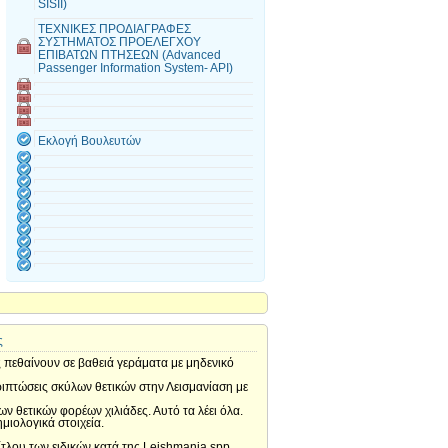
SISII)
ΤΕΧΝΙΚΕΣ ΠΡΟΔΙΑΓΡΑΦΕΣ
ΣΥΣΤΗΜΑΤΟΣ ΠΡΟΕΛΕΓΧΟΥ
ΕΠΙΒΑΤΩΝ ΠΤΗΣΕΩΝ (Advanced
Passenger Information System- API)
Εκλογή Βουλευτών
ς
ς πεθαίνουν σε βαθειά γεράματα με μηδενικό
εριπτώσεις σκύλων θετικών στην Λεισμανίαση με
 θετικών φορέων χιλιάδες. Αυτό τα λέει όλα.
μιολογικά στοιχεία.
τίτλου των ειδικών κατά της Leishmania spp