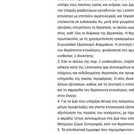
υπόψη τους κανόνες υγείας και ευζωίας των ζώω
την ύπαρξη φλεβοτόμων-μεταδοτών της Leishman
κτηνίατρο με επιπλέον αιματολογικές και παρασ
υπόκεινται σε ευθανασία. Αν, μετά από γνωμάτευ
εξετάσεις επιτρέπουν τη θεραπεία, οι σκύλοι κ
σίτες, καθ’ όλη τη διάρκεια της θεραπείας. Η θ
πρωτόκολλα, με τη χρησιμοποίηση εγκεκριμέν
Ευρωπαϊκό Οργανισμό Φαρμάκων. Η συνταγή όπ
του θεράποντα κτηνιάτρου, φυλάσσεται στο αρχ
υιοθεσίας ο ιδιοκτήτης.
3. Εάν οι σκύλοι της παρ. 2 υιοθετηθούν, επιβ
ειδικών κατά της Leismania spp αντισωμάτων κα
πλήρους και ενδεδειγμένης θεραπείας και προφ
υπηρεσίες της οικείας περιφέρειας. Ο νέος ιδιο
άλλων εξετάσεων, καθώς και τη συνταγή η οποί
και τη σφραγίδα του θεράποντα κτηνιάτρου, καθ
στον έλεγχο.
4. Για τα ζώα που υπήρξαν θετικά στη λεϊσμαν
μέτρα προφύλαξης και γίνεται κτηνιατρική εξέτ
αξιολόγηση της πορείας του νοσήματος, με τή
ο ακριβής τίτλος αντισωμάτων στα ζώα που επαν
Μητρώου Ζώων Συντροφιάς από τον θεράποντα 
5. Τα αποδεικτικά έγγραφα που περιγράφονται 