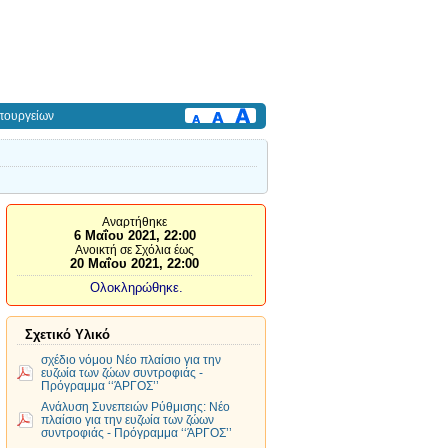
πουργείων
Αναρτήθηκε
6 Μαΐου 2021, 22:00
Ανοικτή σε Σχόλια έως
20 Μαΐου 2021, 22:00
Ολοκληρώθηκε.
Σχετικό Υλικό
σχέδιο νόμου Νέο πλαίσιο για την
ευζωία των ζώων συντροφιάς -
Πρόγραμμα ‘‘ΆΡΓΟΣ’’
Ανάλυση Συνεπειών Ρύθμισης: Νέο
πλαίσιο για την ευζωία των ζώων
συντροφιάς - Πρόγραμμα ‘‘ΆΡΓΟΣ’’