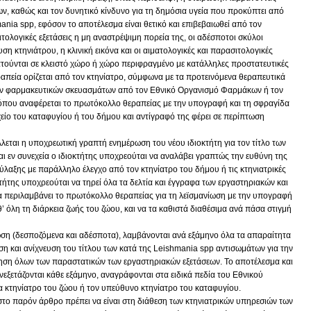
ν, καθώς και τον δυνητικό κίνδυνο για τη δημόσια υγεία που προκύπτει από
ia spp, εφόσον το αποτέλεσμα είναι θετικό και επιβεβαιωθεί από τον
ιτολογικές εξετάσεις η μη αναστρέψιμη πορεία της, οι αδέσποτοι σκύλοι
ση κτηνιάτρου, η κλινική εικόνα και οι αιματολογικές και παρασιτολογικές
ρατούνται σε κλειστό χώρο ή χώρο περιφραγμένο με κατάλληλες προστατευτικές
εραπεία ορίζεται από τον κτηνίατρο, σύμφωνα με τα προτεινόμενα θεραπευτικά
ων φαρμακευτικών σκευασμάτων από τον Εθνικό Οργανισμό Φαρμάκων ή τον
ου αναφέρεται το πρωτόκολλο θεραπείας με την υπογραφή και τη σφραγίδα
είο του καταφυγίου ή του δήμου και αντίγραφό της φέρει σε περίπτωση
άλλεται η υποχρεωτική γραπτή ενημέρωση του νέου ιδιοκτήτη για τον τίτλο των
ι εν συνεχεία ο ιδιοκτήτης υποχρεούται να αναλάβει γραπτώς την ευθύνη της
ύλαξης με παράλληλο έλεγχο από τον κτηνίατρο του δήμου ή τις κτηνιατρικές
κτήτης υποχρεούται να τηρεί όλα τα δελτία και έγγραφα των εργαστηριακών και
α περιλαμβάνει το πρωτόκολλο θεραπείας για τη λεϊσμανίωση με την υπογραφή
’ όλη τη διάρκεια ζωής του ζώου, και να τα καθιστά διαθέσιμα ανά πάσα στιγμή
ίωση (δεσποζόμενα και αδέσποτα), λαμβάνονται ανά εξάμηνο όλα τα απαραίτητα
αση και ανίχνευση του τίτλου των κατά της Leishmania spp αντισωμάτων για την
ρηση όλων των παραστατικών των εργαστηριακών εξετάσεων. Το αποτέλεσμα και
εξετάζονται κάθε εξάμηνο, αναγράφονται στα ειδικά πεδία του Εθνικού
κτηνίατρο του ζώου ή τον υπεύθυνο κτηνίατρο του καταφυγίου.
στο παρόν άρθρο πρέπει να είναι στη διάθεση των κτηνιατρικών υπηρεσιών των