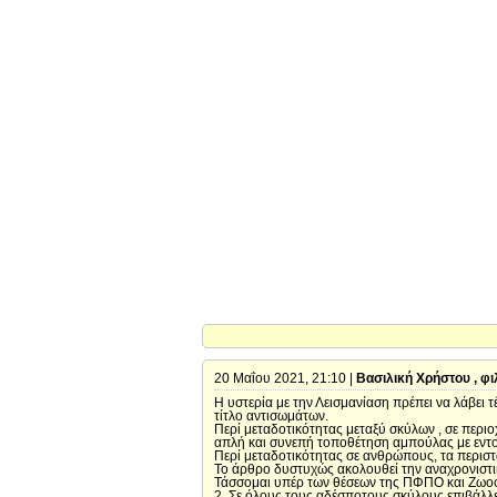
20 Μαΐου 2021, 21:10 |
Βασιλική Χρήστου , φ
Η υστερία με την Λεισμανίαση πρέπει να λάβει 
τίτλο αντισωμάτων.
Περί μεταδοτικότητας μεταξύ σκύλων , σε περιο
απλή και συνεπή τοποθέτηση αμπούλας με εντ
Περί μεταδοτικότητας σε ανθρώπους, τα περιστ
Το άρθρο δυστυχώς ακολουθεί την αναχρονιστικ
Τάσσομαι υπέρ των θέσεων της ΠΦΠΟ και Ζωοφ
2. Σε όλους τους αδέσποτους σκύλους επιβάλλετ