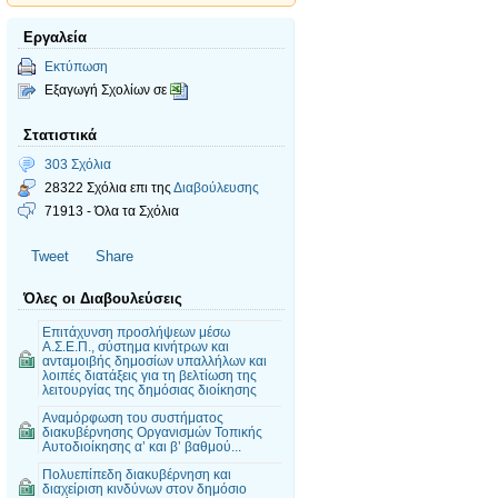
Εργαλεία
Εκτύπωση
Εξαγωγή Σχολίων σε
Στατιστικά
303 Σχόλια
28322 Σχόλια επι της
Διαβούλευσης
71913 - Όλα τα Σχόλια
Tweet
Share
Όλες οι Διαβουλεύσεις
Επιτάχυνση προσλήψεων μέσω
Α.Σ.Ε.Π., σύστημα κινήτρων και
ανταμοιβής δημοσίων υπαλλήλων και
λοιπές διατάξεις για τη βελτίωση της
λειτουργίας της δημόσιας διοίκησης
Αναμόρφωση του συστήματος
διακυβέρνησης Οργανισμών Τοπικής
Αυτοδιοίκησης α’ και β’ βαθμού...
Πολυεπίπεδη διακυβέρνηση και
διαχείριση κινδύνων στον δημόσιο