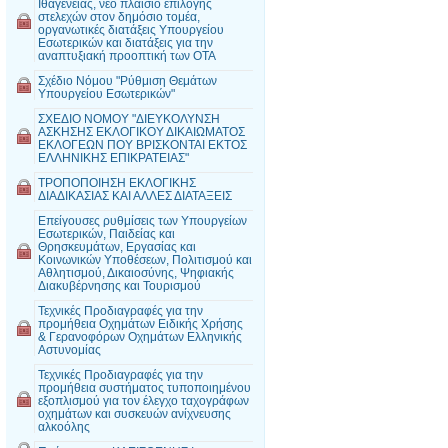
Ιθαγένειας, νέο πλαίσιο επιλογής
στελεχών στον δημόσιο τομέα,
οργανωτικές διατάξεις Υπουργείου
Εσωτερικών και διατάξεις για την
αναπτυξιακή προοπτική των ΟΤΑ
Σχέδιο Νόμου "Ρύθμιση Θεμάτων
Υπουργείου Εσωτερικών"
ΣΧΕΔΙΟ ΝΟΜΟΥ "ΔΙΕΥΚΟΛΥΝΣΗ
ΑΣΚΗΣΗΣ ΕΚΛΟΓΙΚΟΥ ΔΙΚΑΙΩΜΑΤΟΣ
ΕΚΛΟΓΕΩΝ ΠΟΥ ΒΡΙΣΚΟΝΤΑΙ ΕΚΤΟΣ
ΕΛΛΗΝΙΚΗΣ ΕΠΙΚΡΑΤΕΙΑΣ"
ΤΡΟΠΟΠΟΙΗΣΗ ΕΚΛΟΓΙΚΗΣ
ΔΙΑΔΙΚΑΣΙΑΣ ΚΑΙ ΑΛΛΕΣ ΔΙΑΤΑΞΕΙΣ
Επείγουσες ρυθμίσεις των Υπουργείων
Εσωτερικών, Παιδείας και
Θρησκευμάτων, Εργασίας και
Κοινωνικών Υποθέσεων, Πολιτισμού και
Αθλητισμού, Δικαιοσύνης, Ψηφιακής
Διακυβέρνησης και Τουρισμού
Τεχνικές Προδιαγραφές για την
προμήθεια Οχημάτων Ειδικής Χρήσης
& Γερανοφόρων Οχημάτων Ελληνικής
Αστυνομίας
Τεχνικές Προδιαγραφές για την
προμήθεια συστήματος τυποποιημένου
εξοπλισμού για τον έλεγχο ταχογράφων
οχημάτων και συσκευών ανίχνευσης
αλκοόλης