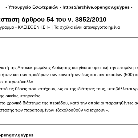
- Υπουργείο Εσωτερικών -
https://archive.opengov.gr/ypes
-
άσταση άρθρου 54 του ν. 3852/2010
γραμμα «ΚΛΕΙΣΘΕΝΗΣ Ι» |
Τα σχόλια είναι απενεργοποιημένα
στή της Αποκεντρωμένης Διοίκησης και γίνεται οριστική την επομένη 
ήτων και των προέδρων των κοινοτήτων έως και πεντακοσίων (500) κ
ς στο πρωτόκολλο.
ό τις θέσεις που κατέχουν, ως εκ της ιδιότητας τους, υποβάλλεται γρ
ης οικείας υπηρεσίας.
οιπο χρονικό διάστημα της περιόδου, κατά την οποία οι παραιτηθέντες 
άστασης των παραιτουμένων εξακολουθούν να ισχύουν».
.opengov.gr/ypes