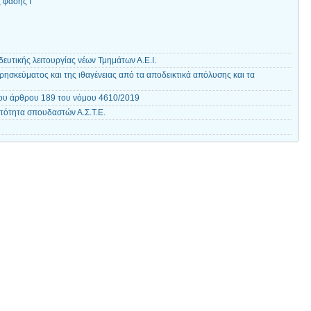
 φάσης Ι
ευτικής λειτουργίας νέων Τμημάτων Α.Ε.Ι.
ησκεύματος και της ιθαγένειας από τα αποδεικτικά απόλυσης και τα
ου άρθρου 189 του νόμου 4610/2019
τότητα σπουδαστών Α.Σ.Τ.Ε.