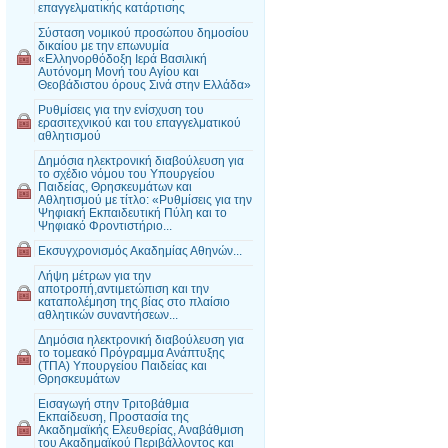
επαγγελματικής κατάρτισης
Σύσταση νομικού προσώπου δημοσίου
δικαίου με την επωνυμία
«Ελληνορθόδοξη Ιερά Βασιλική
Αυτόνομη Μονή του Αγίου και
Θεοβάδιστου όρους Σινά στην Ελλάδα»
Ρυθμίσεις για την ενίσχυση του
ερασιτεχνικού και του επαγγελματικού
αθλητισμού
Δημόσια ηλεκτρονική διαβούλευση για
το σχέδιο νόμου του Υπουργείου
Παιδείας, Θρησκευμάτων και
Αθλητισμού με τίτλο: «Ρυθμίσεις για την
Ψηφιακή Εκπαιδευτική Πύλη και το
Ψηφιακό Φροντιστήριο...
Εκσυγχρονισμός Ακαδημίας Αθηνών...
Λήψη μέτρων για την
αποτροπή,αντιμετώπιση και την
καταπολέμηση της βίας στο πλαίσιο
αθλητικών συναντήσεων...
Δημόσια ηλεκτρονική διαβούλευση για
το τομεακό Πρόγραμμα Ανάπτυξης
(ΤΠΑ) Υπουργείου Παιδείας και
Θρησκευμάτων
Εισαγωγή στην Τριτοβάθμια
Εκπαίδευση, Προστασία της
Ακαδημαϊκής Ελευθερίας, Αναβάθμιση
του Ακαδημαϊκού Περιβάλλοντος και