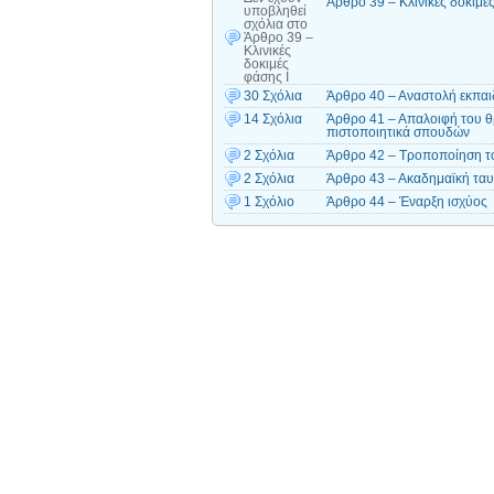
Άρθρο 39 – Κλινικές δοκιμές
υποβληθεί
σχόλια
στο
Άρθρο 39 –
Κλινικές
δοκιμές
φάσης Ι
30 Σχόλια
Άρθρο 40 – Αναστολή εκπαιδ
14 Σχόλια
Άρθρο 41 – Απαλοιφή του θρ
πιστοποιητικά σπουδών
2 Σχόλια
Άρθρο 42 – Τροποποίηση τ
2 Σχόλια
Άρθρο 43 – Ακαδημαϊκή ταυ
1 Σχόλιο
Άρθρο 44 – Έναρξη ισχύος