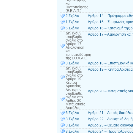
Αξιολόγησης
και
Πιστοποίησης
(Ε.Ε.Α.Π.)
2 Σχόλια
Άρθρο 14 – Πρόγραμμα εθνι
1 Σχόλιο
Άρθρο 15 – Συμφωνίες προ
5 Σχόλια
Άρθρο 16 – Κατανομή της δ
Δεν έχουν
Άρθρο 17 – Αξιολόγηση και
υποβληθεί
σχόλια
στο
Άρθρο 17 –
Αξιολόγηση
και
χρηματοδότηση
της ΕΘ.Α.Α.Ε.
3 Σχόλια
Άρθρο 18 – Επιστημονική κα
Δεν έχουν
Άρθρο 19 – Κέντρα Αριστεία
υποβληθεί
σχόλια
στο
Άρθρο 19 –
Κέντρα
Αριστείας
Δεν έχουν
Άρθρο 20 – Μεταβατικές Δια
υποβληθεί
σχόλια
στο
Άρθρο 20 –
Μεταβατικές
Διατάξεις
6 Σχόλια
Άρθρο 21 – Λοιπές διατάξει
3 Σχόλια
Άρθρο 22 – Διοικητική δομή
3 Σχόλια
Άρθρο 23 – Θέματα οικονομι
3 Σχόλια
Άρθρο 24 – Προϋπολογισμ