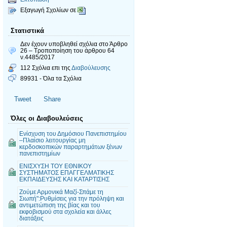
Εξαγωγή Σχολίων σε
Στατιστικά
Δεν έχουν υποβληθεί σχόλια
στο Άρθρο
26 – Τροποποίηση του άρθρου 64
ν.4485/2017
112 Σχόλια επι της
Διαβούλευσης
89931 - Όλα τα Σχόλια
Tweet
Share
Όλες οι Διαβουλεύσεις
Ενίσχυση του Δημόσιου Πανεπιστημίου
–Πλαίσιο λειτουργίας μη
κερδοσκοπικών παραρτημάτων ξένων
πανεπιστημίων
ΕΝΙΣΧΥΣΗ ΤΟΥ ΕΘΝΙΚΟΥ
ΣΥΣΤΗΜΑΤΟΣ ΕΠΑΓΓΕΛΜΑΤΙΚΗΣ
ΕΚΠΑΙΔΕΥΣΗΣ ΚΑΙ ΚΑΤΑΡΤΙΣΗΣ
Ζούμε Αρμονικά Μαζί-Σπάμε τη
Σιωπή":Ρυθμίσεις για την πρόληψη και
αντιμετώπιση της βίας και του
εκφοβισμού στα σχολεία και άλλες
διατάξεις