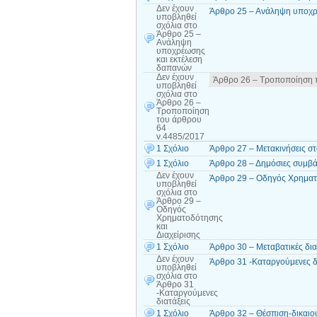
Δεν έχουν
Άρθρο 25 – Ανάληψη υποχρ
υποβληθεί
σχόλια
στο
Άρθρο 25 –
Ανάληψη
υποχρέωσης
και εκτέλεση
δαπανών
Δεν έχουν
Άρθρο 26 – Τροποποίηση 
υποβληθεί
σχόλια
στο
Άρθρο 26 –
Τροποποίηση
του άρθρου
64
ν.4485/2017
1 Σχόλιο
Άρθρο 27 – Μετακινήσεις σ
1 Σχόλιο
Άρθρο 28 – Δημόσιες συμβά
Δεν έχουν
Άρθρο 29 – Οδηγός Χρηματο
υποβληθεί
σχόλια
στο
Άρθρο 29 –
Οδηγός
Χρηματοδότησης
και
Διαχείρισης
1 Σχόλιο
Άρθρο 30 – Μεταβατικές δια
Δεν έχουν
Άρθρο 31 -Καταργούμενες δ
υποβληθεί
σχόλια
στο
Άρθρο 31
-Καταργούμενες
διατάξεις
1 Σχόλιο
Άρθρο 32 – Θέσπιση-δικαιο