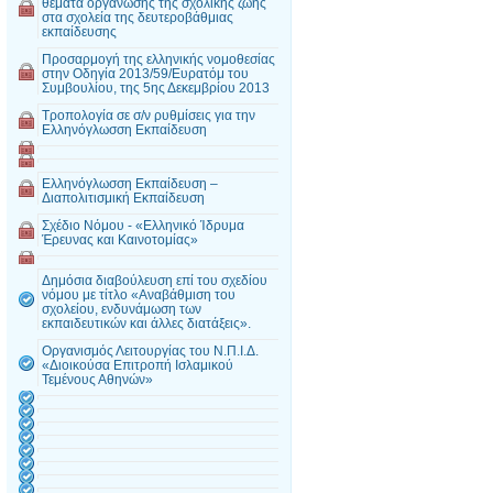
θέματα οργάνωσης της σχολικής ζωής
στα σχολεία της δευτεροβάθμιας
εκπαίδευσης
Προσαρμογή της ελληνικής νομοθεσίας
στην Οδηγία 2013/59/Ευρατόμ του
Συμβουλίου, της 5ης Δεκεμβρίου 2013
Τροπολογία σε σ/ν ρυθμίσεις για την
Ελληνόγλωσση Εκπαίδευση
Ελληνόγλωσση Εκπαίδευση –
Διαπολιτισμική Εκπαίδευση
Σχέδιο Νόμου - «Ελληνικό Ίδρυμα
Έρευνας και Καινοτομίας»
Δημόσια διαβούλευση επί του σχεδίου
νόμου με τίτλο «Αναβάθμιση του
σχολείου, ενδυνάμωση των
εκπαιδευτικών και άλλες διατάξεις».
Οργανισμός Λειτουργίας του Ν.Π.Ι.Δ.
«Διοικούσα Επιτροπή Ισλαμικού
Τεμένους Αθηνών»