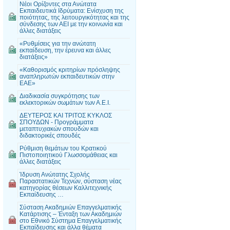
Νέοι Ορίζοντες στα Ανώτατα
Εκπαιδευτικά Ιδρύματα: Ενίσχυση της
ποιότητας, της λειτουργικότητας και της
σύνδεσης των ΑΕΙ με την κοινωνία και
άλλες διατάξεις
«Ρυθμίσεις για την ανώτατη
εκπαίδευση, την έρευνα και άλλες
διατάξεις»
«Καθορισμός κριτηρίων πρόσληψης
αναπληρωτών εκπαιδευτικών στην
ΕΑΕ»
Διαδικασία συγκρότησης των
εκλεκτορικών σωμάτων των Α.Ε.Ι.
ΔΕΥΤΕΡΟΣ ΚΑΙ ΤΡΙΤΟΣ ΚΥΚΛΟΣ
ΣΠΟΥΔΩΝ - Προγράμματα
μεταπτυχιακών σπουδών και
διδακτορικές σπουδές
Ρύθμιση θεμάτων του Κρατικού
Πιστοποιητικού Γλωσσομάθειας και
άλλες διατάξεις
Ίδρυση Ανώτατης Σχολής
Παραστατικών Τεχνών, σύσταση νέας
κατηγορίας θέσεων Καλλιτεχνικής
Εκπαίδευσης …
Σύσταση Ακαδημιών Επαγγελματικής
Κατάρτισης – Ένταξη των Ακαδημιών
στο Εθνικό Σύστημα Επαγγελματικής
Εκπαίδευσης και άλλα θέματα