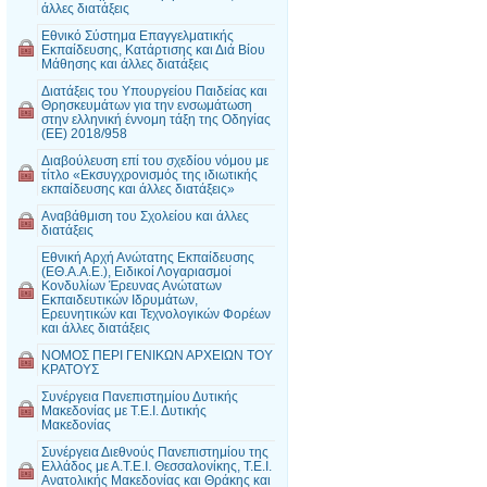
άλλες διατάξεις
Εθνικό Σύστημα Επαγγελματικής
Εκπαίδευσης, Κατάρτισης και Διά Βίου
Μάθησης και άλλες διατάξεις
Διατάξεις του Υπουργείου Παιδείας και
Θρησκευμάτων για την ενσωμάτωση
στην ελληνική έννομη τάξη της Οδηγίας
(ΕΕ) 2018/958
Διαβούλευση επί του σχεδίου νόμου με
τίτλο «Εκσυγχρονισμός της ιδιωτικής
εκπαίδευσης και άλλες διατάξεις»
Αναβάθμιση του Σχολείου και άλλες
διατάξεις
Εθνική Αρχή Ανώτατης Εκπαίδευσης
(ΕΘ.Α.Α.Ε.), Ειδικοί Λογαριασμοί
Κονδυλίων Έρευνας Ανώτατων
Εκπαιδευτικών Ιδρυμάτων,
Ερευνητικών και Τεχνολογικών Φορέων
και άλλες διατάξεις
ΝΟΜΟΣ ΠΕΡΙ ΓΕΝΙΚΩΝ ΑΡΧΕΙΩΝ ΤΟΥ
ΚΡΑΤΟΥΣ
Συνέργεια Πανεπιστημίου Δυτικής
Μακεδονίας με Τ.Ε.Ι. Δυτικής
Μακεδονίας
Συνέργεια Διεθνούς Πανεπιστημίου της
Ελλάδος με Α.Τ.Ε.Ι. Θεσσαλονίκης, Τ.Ε.Ι.
Ανατολικής Μακεδονίας και Θράκης και