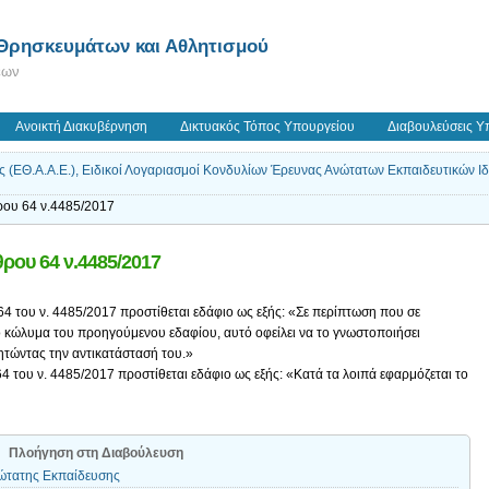
 Θρησκευμάτων και Αθλητισμού
εων
Ανοικτή Διακυβέρνηση
Δικτυακός Τόπος Υπουργείου
Διαβουλεύσεις Υ
 (ΕΘ.Α.Α.Ε.), Ειδικοί Λογαριασμοί Κονδυλίων Έρευνας Ανώτατων Εκπαιδευτικών Ι
ρου 64 ν.4485/2017
ρου 64 ν.4485/2017
υ 64 του ν. 4485/2017 προστίθεται εδάφιο ως εξής: «Σε περίπτωση που σε
ο κώλυμα του προηγούμενου εδαφίου, αυτό οφείλει να το γνωστοποιήσει
ητώντας την αντικατάστασή του.»
 64 του ν. 4485/2017 προστίθεται εδάφιο ως εξής: «Κατά τα λοιπά εφαρμόζεται το
Πλοήγηση στη Διαβούλευση
νώτατης Εκπαίδευσης