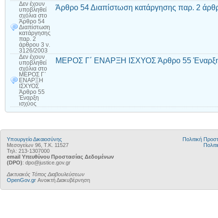
Δεν έχουν
Άρθρο 54 Διαπίστωση κατάργησης παρ. 2 άρθρ
υποβληθεί
σχόλια
στο
Άρθρο 54
Διαπίστωση
κατάργησης
παρ. 2
άρθρου 3 ν.
3126/2003
Δεν έχουν
ΜΕΡΟΣ Γ΄ ΕΝΑΡΞΗ ΙΣΧΥΟΣ Άρθρο 55 Έναρξη
υποβληθεί
σχόλια
στο
ΜΕΡΟΣ Γ΄
ΕΝΑΡΞΗ
ΙΣΧΥΟΣ
Άρθρο 55
Έναρξη
ισχύος
Υπουργείο Δικαιοσύνης
Πολιτική Προ
Μεσογείων 96, Τ.Κ. 11527
Πολιτι
Τηλ: 213-1307000
email Υπευθύνου Προστασίας Δεδομένων
(DPO)
: dpo@justice.gov.gr
Δικτυακός Τόπος Διαβουλεύσεων
OpenGov.gr
Ανοικτή Διακυβέρνηση