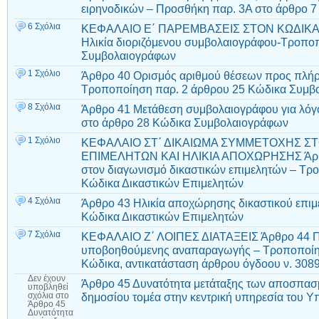
ειρηνοδικών – Προσθήκη παρ. 3Α στο άρθρο 7 
6 Σχόλια
ΚΕΦΑΛΑΙΟ Ε΄ ΠΑΡΕΜΒΑΣΕΙΣ ΣΤΟΝ ΚΩΔΙΚΑ
Ηλικία διοριζόμενου συμβολαιογράφου-Τροπο
Συμβολαιογράφων
1 Σχόλιο
Άρθρο 40 Ορισμός αριθμού θέσεων προς πλήρ
Τροποποίηση παρ. 2 άρθρου 25 Κώδικα Συμβ
8 Σχόλια
Άρθρο 41 Μετάθεση συμβολαιογράφου για λόγ
στο άρθρο 28 Κώδικα Συμβολαιογράφων
1 Σχόλιο
ΚΕΦΑΛΑΙΟ ΣΤ΄ ΔΙΚΑΙΩΜΑ ΣΥΜΜΕΤΟΧΗΣ ΣΤ
ΕΠΙΜΕΛΗΤΩΝ ΚΑΙ ΗΛΙΚΙΑ ΑΠΟΧΩΡΗΣΗΣ Άρθρο
στον διαγωνισμό δικαστικών επιμελητών – Τρ
Κώδικα Δικαστικών Επιμελητών
4 Σχόλια
Άρθρο 43 Ηλικία αποχώρησης δικαστικού επι
Κώδικα Δικαστικών Επιμελητών
7 Σχόλια
ΚΕΦΑΛΑΙΟ Ζ΄ ΛΟΙΠΕΣ ΔΙΑΤΑΞΕΙΣ Άρθρο 44 Π
υποβοηθούμενης αναπαραγωγής – Τροποποίη
Κώδικα, αντικατάσταση άρθρου όγδοου ν. 308
Δεν έχουν
Άρθρο 45 Δυνατότητα μετάταξης των αποσπα
υποβληθεί
δημοσίου τομέα στην κεντρική υπηρεσία του Υ
σχόλια
στο
Άρθρο 45
Δυνατότητα