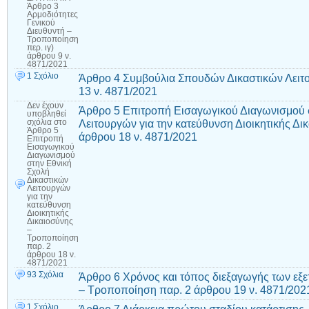
Άρθρο 3
Αρμοδιότητες
Γενικού
Διευθυντή –
Τροποποίηση
περ. ιγ)
άρθρου 9 ν.
4871/2021
1 Σχόλιο
Άρθρο 4 Συμβούλια Σπουδών Δικαστικών Λει
13 ν. 4871/2021
Δεν έχουν
Άρθρο 5 Επιτροπή Εισαγωγικού Διαγωνισμού 
υποβληθεί
Λειτουργών για την κατεύθυνση Διοικητικής Δ
σχόλια
στο
Άρθρο 5
άρθρου 18 ν. 4871/2021
Επιτροπή
Εισαγωγικού
Διαγωνισμού
στην Εθνική
Σχολή
Δικαστικών
Λειτουργών
για την
κατεύθυνση
Διοικητικής
Δικαιοσύνης
–
Τροποποίηση
παρ. 2
άρθρου 18 ν.
4871/2021
93 Σχόλια
Άρθρο 6 Χρόνος και τόπος διεξαγωγής των εξε
– Τροποποίηση παρ. 2 άρθρου 19 ν. 4871/202
1 Σχόλιο
Άρθρο 7 Διάρκεια πρώτου σταδίου κατάρτισης