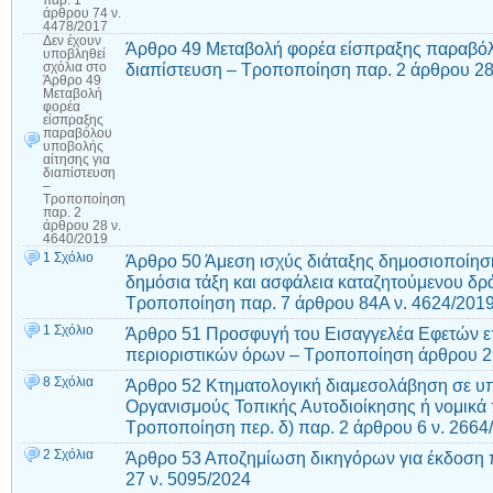
άρθρου 74 ν.
4478/2017
Δεν έχουν
Άρθρο 49 Μεταβολή φορέα είσπραξης παραβόλ
υποβληθεί
διαπίστευση – Τροποποίηση παρ. 2 άρθρου 28
σχόλια
στο
Άρθρο 49
Μεταβολή
φορέα
είσπραξης
παραβόλου
υποβολής
αίτησης για
διαπίστευση
–
Τροποποίηση
παρ. 2
άρθρου 28 ν.
4640/2019
1 Σχόλιο
Άρθρο 50 Άμεση ισχύς διάταξης δημοσιοποίηση
δημόσια τάξη και ασφάλεια καταζητούμενου δρ
Τροποποίηση παρ. 7 άρθρου 84Α ν. 4624/201
1 Σχόλιο
Άρθρο 51 Προσφυγή του Εισαγγελέα Εφετών επ
περιοριστικών όρων – Τροποποίηση άρθρου 2
8 Σχόλια
Άρθρο 52 Κτηματολογική διαμεσολάβηση σε υπ
Οργανισμούς Τοπικής Αυτοδιοίκησης ή νομικά
Τροποποίηση περ. δ) παρ. 2 άρθρου 6 ν. 2664
2 Σχόλια
Άρθρο 53 Αποζημίωση δικηγόρων για έκδοση
27 ν. 5095/2024