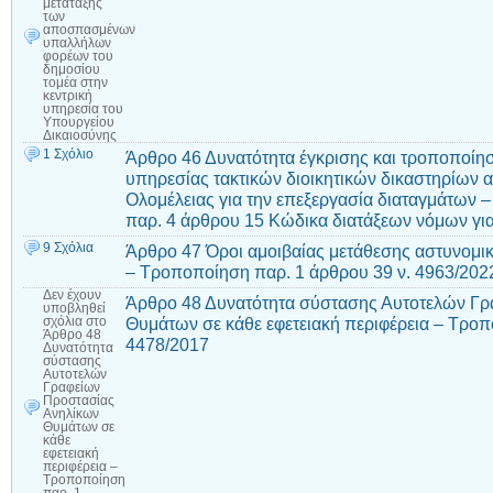
μετάταξης
των
αποσπασμένων
υπαλλήλων
φορέων του
δημοσίου
τομέα στην
κεντρική
υπηρεσία του
Υπουργείου
Δικαιοσύνης
1 Σχόλιο
Άρθρο 46 Δυνατότητα έγκρισης και τροποποίη
υπηρεσίας τακτικών διοικητικών δικαστηρίων 
Ολομέλειας για την επεξεργασία διαταγμάτων 
παρ. 4 άρθρου 15 Κώδικα διατάξεων νόμων για
9 Σχόλια
Άρθρο 47 Όροι αμοιβαίας μετάθεσης αστυνομικ
– Τροποποίηση παρ. 1 άρθρου 39 ν. 4963/202
Δεν έχουν
Άρθρο 48 Δυνατότητα σύστασης Αυτοτελών Γρ
υποβληθεί
Θυμάτων σε κάθε εφετειακή περιφέρεια – Τροπ
σχόλια
στο
Άρθρο 48
4478/2017
Δυνατότητα
σύστασης
Αυτοτελών
Γραφείων
Προστασίας
Ανηλίκων
Θυμάτων σε
κάθε
εφετειακή
περιφέρεια –
Τροποποίηση
παρ. 1