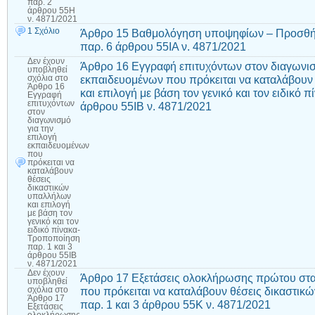
παρ. 2
άρθρου 55Η
ν. 4871/2021
1 Σχόλιο
Άρθρο 15 Βαθμολόγηση υποψηφίων – Προσθήκ
παρ. 6 άρθρου 55ΙΑ ν. 4871/2021
Δεν έχουν
Άρθρο 16 Εγγραφή επιτυχόντων στον διαγωνισμ
υποβληθεί
εκπαιδευομένων που πρόκειται να καταλάβουν
σχόλια
στο
Άρθρο 16
και επιλογή με βάση τον γενικό και τον ειδικό 
Εγγραφή
επιτυχόντων
άρθρου 55ΙΒ ν. 4871/2021
στον
διαγωνισμό
για την
επιλογή
εκπαιδευομένων
που
πρόκειται να
καταλάβουν
θέσεις
δικαστικών
υπαλλήλων
και επιλογή
με βάση τον
γενικό και τον
ειδικό πίνακα-
Τροποποίηση
παρ. 1 και 3
άρθρου 55ΙΒ
ν. 4871/2021
Δεν έχουν
Άρθρο 17 Εξετάσεις ολοκλήρωσης πρώτου στα
υποβληθεί
που πρόκειται να καταλάβουν θέσεις δικαστι
σχόλια
στο
Άρθρο 17
παρ. 1 και 3 άρθρου 55Κ ν. 4871/2021
Εξετάσεις
ολοκλήρωσης