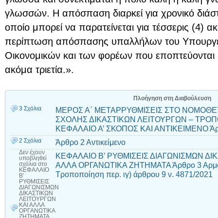
γλωσσών. Η απόσπαση διαρκεί για χρονικό διάστ
οποίο μπορεί να παρατείνεται για τέσσερις (4) ακ
περίπτωση απόσπασης υπαλλήλων του Υπουργεί
Οικονομικών και των φορέων που εποπτεύονται α
ακόμα τριετία.».
Πλοήγηση στη Διαβούλευση
3 Σχόλια
ΜΕΡΟΣ Α΄ ΜΕΤΑΡΡΥΘΜΙΣΕΙΣ ΣΤΟ ΝΟΜΟΘΕΤ
ΣΧΟΛΗΣ ΔΙΚΑΣΤΙΚΩΝ ΛΕΙΤΟΥΡΓΩΝ – ΤΡΟΠΟ
ΚΕΦΑΛΑΙΟ Α’ ΣΚΟΠΟΣ ΚΑΙ ΑΝΤΙΚΕΙΜΕΝΟ Άρ
2 Σχόλια
Άρθρο 2 Αντικείμενο
Δεν έχουν
ΚΕΦΑΛΑΙΟ Β’ ΡΥΘΜΙΣΕΙΣ ΔΙΑΓΩΝΙΣΜΩΝ ΔΙ
υποβληθεί
ΑΛΛΑ ΟΡΓΑΝΩΤΙΚΑ ΖΗΤΗΜΑΤΑ Άρθρο 3 Αρμοδι
σχόλια
στο
ΚΕΦΑΛΑΙΟ
Τροποποίηση περ. ιγ) άρθρου 9 ν. 4871/2021
Β’
ΡΥΘΜΙΣΕΙΣ
ΔΙΑΓΩΝΙΣΜΩΝ
ΔΙΚΑΣΤΙΚΩΝ
ΛΕΙΤΟΥΡΓΩΝ
ΚΑΙ ΑΛΛΑ
ΟΡΓΑΝΩΤΙΚΑ
ΖΗΤΗΜΑΤΑ