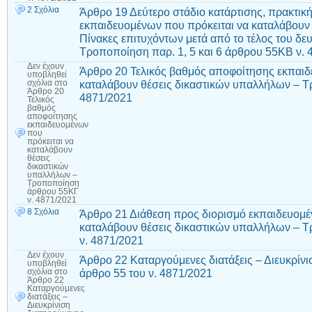
2 Σχόλια
Άρθρο 19 Δεύτερο στάδιο κατάρτισης, πρακτικ
εκπαιδευομένων που πρόκειται να καταλάβουν
Πίνακες επιτυχόντων μετά από το τέλος του δε
Τροποποίηση παρ. 1, 5 και 6 άρθρου 55ΚΒ ν. 
Δεν έχουν
Άρθρο 20 Τελικός βαθμός αποφοίτησης εκπαιδ
υποβληθεί
καταλάβουν θέσεις δικαστικών υπαλλήλων – 
σχόλια
στο
Άρθρο 20
4871/2021
Τελικός
βαθμός
αποφοίτησης
εκπαιδευομένων
που
πρόκειται να
καταλάβουν
θέσεις
δικαστικών
υπαλλήλων –
Τροποποίηση
άρθρου 55ΚΓ
ν. 4871/2021
8 Σχόλια
Άρθρο 21 Διάθεση προς διορισμό εκπαιδευομέ
καταλάβουν θέσεις δικαστικών υπαλλήλων – 
ν. 4871/2021
Δεν έχουν
Άρθρο 22 Καταργούμενες διατάξεις – Διευκρίνι
υποβληθεί
άρθρο 55 του ν. 4871/2021
σχόλια
στο
Άρθρο 22
Καταργούμενες
διατάξεις –
Διευκρίνιση