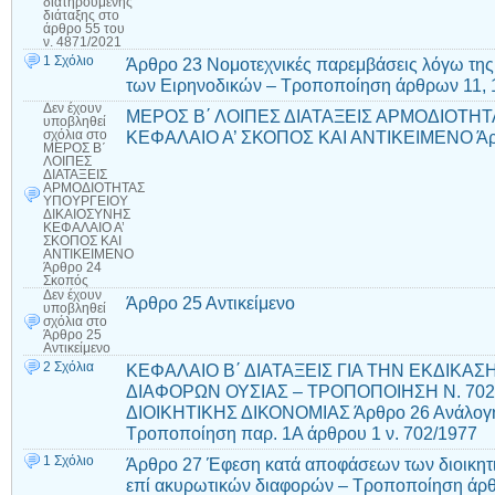
διατηρούμενης
διάταξης στο
άρθρο 55 του
ν. 4871/2021
1 Σχόλιο
Άρθρο 23 Νομοτεχνικές παρεμβάσεις λόγω της
των Ειρηνοδικών – Τροποποίηση άρθρων 11, 12,
Δεν έχουν
ΜΕΡΟΣ Β΄ ΛΟΙΠΕΣ ΔΙΑΤΑΞΕΙΣ ΑΡΜΟΔΙΟΤΗ
υποβληθεί
ΚΕΦΑΛΑΙΟ Α’ ΣΚΟΠΟΣ ΚΑΙ ΑΝΤΙΚΕΙΜΕΝΟ Άρ
σχόλια
στο
ΜΕΡΟΣ Β΄
ΛΟΙΠΕΣ
ΔΙΑΤΑΞΕΙΣ
ΑΡΜΟΔΙΟΤΗΤΑΣ
ΥΠΟΥΡΓΕΙΟΥ
ΔΙΚΑΙΟΣΥΝΗΣ
ΚΕΦΑΛΑΙΟ Α’
ΣΚΟΠΟΣ ΚΑΙ
ΑΝΤΙΚΕΙΜΕΝΟ
Άρθρο 24
Σκοπός
Δεν έχουν
Άρθρο 25 Αντικείμενο
υποβληθεί
σχόλια
στο
Άρθρο 25
Αντικείμενο
2 Σχόλια
ΚΕΦΑΛΑΙΟ Β΄ ΔΙΑΤΑΞΕΙΣ ΓΙΑ ΤΗΝ ΕΚΔΙΚΑ
ΔΙΑΦΟΡΩΝ ΟΥΣΙΑΣ – ΤΡΟΠΟΠΟΙΗΣΗ Ν. 702/1
ΔΙΟΙΚΗΤΙΚΗΣ ΔΙΚΟΝΟΜΙΑΣ Άρθρο 26 Ανάλογη
Τροποποίηση παρ. 1Α άρθρου 1 ν. 702/1977
1 Σχόλιο
Άρθρο 27 Έφεση κατά αποφάσεων των διοικητι
επί ακυρωτικών διαφορών – Τροποποίηση άρθ