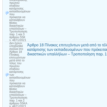
πρώτου
σταδίου
κατάρτισης
εκπαιδευομένων
που
πρόκειται να
καταλάβουν
θέσεις
δικαστικών
υπαλλήλων –
Τροποποίηση
παρ. 1 και 3
άρθρου 55Κ
ν. 4871/2021
Δεν έχουν
Άρθρο 18 Πίνακες επιτυχόντων μετά από το τέ
υποβληθεί
κατάρτισης των εκπαιδευομένων που πρόκειται
σχόλια
στο
Άρθρο 18
δικαστικών υπαλλήλων – Τροποποίηση παρ. 1 
Πίνακες
επιτυχόντων
μετά από το
τέλος του
πρώτου
σταδίου
κατάρτισης
των
εκπαιδευομένων
που
πρόκειται να
καταλάβουν
θέσεις
δικαστικών
υπαλλήλων –
Τροποποίηση
παρ. 1 και 2
άρθρου 55ΚΑ
ν. 4871/2021