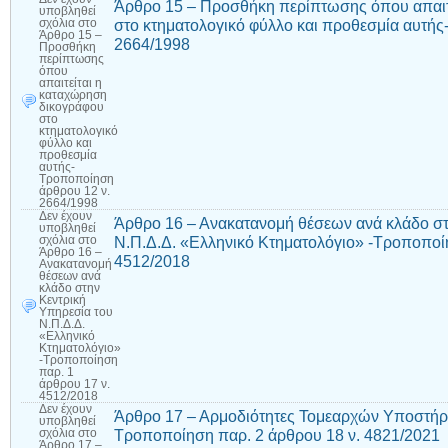
Άρθρο 15 – Προσθήκη περίπτωσης όπου απαιτ
υποβληθεί
στο κτηματολογικό φύλλο και προθεσμία αυτής
σχόλια
στο
Άρθρο 15 –
2664/1998
Προσθήκη
περίπτωσης
όπου
απαιτείται η
καταχώρηση
δικογράφου
στο
κτηματολογικό
φύλλο και
προθεσμία
αυτής-
Τροποποίηση
άρθρου 12 ν.
2664/1998
Δεν έχουν
Άρθρο 16 – Ανακατανομή θέσεων ανά κλάδο στ
υποβληθεί
Ν.Π.Δ.Δ. «Ελληνικό Κτηματολόγιο» -Τροποποί
σχόλια
στο
Άρθρο 16 –
4512/2018
Ανακατανομή
θέσεων ανά
κλάδο στην
Κεντρική
Υπηρεσία του
Ν.Π.Δ.Δ.
«Ελληνικό
Κτηματολόγιο»
-Τροποποίηση
παρ. 1
άρθρου 17 ν.
4512/2018
Δεν έχουν
Άρθρο 17 – Αρμοδιότητες Τομεαρχών Υποστήρι
υποβληθεί
Τροποποίηση παρ. 2 άρθρου 18 ν. 4821/2021
σχόλια
στο
Άρθρο 17 –