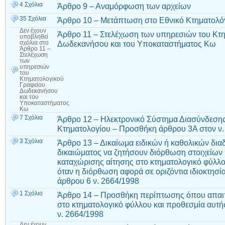
4 Σχόλια
Άρθρο 9 – Αναμόρφωση των αρχείων
35 Σχόλια
Άρθρο 10 – Μετάπτωση στο Εθνικό Κτηματολό
Δεν έχουν
Άρθρο 11 – Στελέχωση των υπηρεσιών του Κτη
υποβληθεί
Δωδεκανήσου και του Υποκαταστήματος Κω
σχόλια
στο
Άρθρο 11 –
Στελέχωση
των
υπηρεσιών
του
Κτηματολογικού
Γραφείου
Δωδεκανήσου
και του
Υποκαταστήματος
Κω
7 Σχόλια
Άρθρο 12 – Ηλεκτρονικό Σύστημα Διασύνδεσης
Κτηματολογίου – Προσθήκη άρθρου 3Α στον ν.
3 Σχόλια
Άρθρο 13 – Δικαίωμα ειδικών ή καθολικών δι
δικαιώματος να ζητήσουν διόρθωση στοιχείων
καταχώρισης αίτησης στο κτηματολογικό φύλλο
όταν η διόρθωση αφορά σε οριζόντια ιδιοκτησί
άρθρου 6 ν. 2664/1998
1 Σχόλιο
Άρθρο 14 – Προσθήκη περίπτωσης όπου απαιτ
στο κτηματολογικό φύλλου και προθεσμία αυτ
ν. 2664/1998
Δεν έχουν