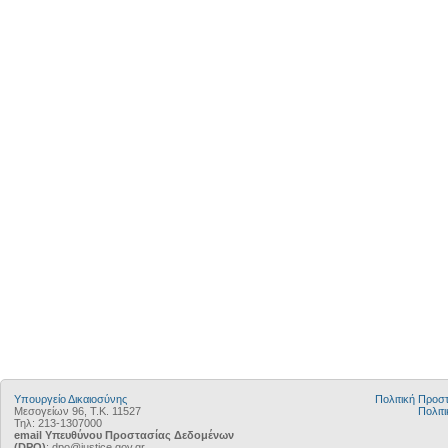
Υπουργείο Δικαιοσύνης
Πολιτική Προ
Μεσογείων 96, Τ.Κ. 11527
Πολιτι
Τηλ: 213-1307000
email Υπευθύνου Προστασίας Δεδομένων
(DPO)
: dpo@justice.gov.gr