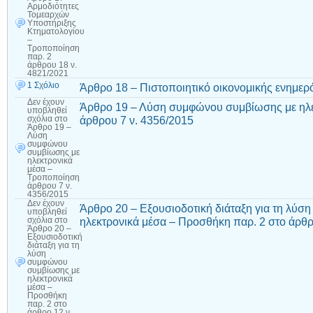
Αρμοδιότητες
Τομεαρχών
Υποστήριξης
Κτηματολογίου
–
Τροποποίηση
παρ. 2
άρθρου 18 ν.
4821/2021
1 Σχόλιο
Άρθρο 18 – Πιστοποιητικό οικονομικής ενημερ
Δεν έχουν
Άρθρο 19 – Λύση συμφώνου συμβίωσης με ηλ
υποβληθεί
άρθρου 7 ν. 4356/2015
σχόλια
στο
Άρθρο 19 –
Λύση
συμφώνου
συμβίωσης με
ηλεκτρονικά
μέσα –
Τροποποίηση
άρθρου 7 ν.
4356/2015
Δεν έχουν
Άρθρο 20 – Εξουσιοδοτική διάταξη για τη λύ
υποβληθεί
ηλεκτρονικά μέσα – Προσθήκη παρ. 2 στο άρθρ
σχόλια
στο
Άρθρο 20 –
Εξουσιοδοτική
διάταξη για τη
λύση
συμφώνου
συμβίωσης με
ηλεκτρονικά
μέσα –
Προσθήκη
παρ. 2 στο
άρθρο 12 ν.