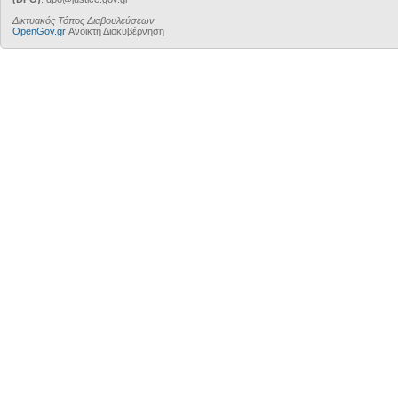
Δικτυακός Τόπος Διαβουλεύσεων
OpenGov.gr
Ανοικτή Διακυβέρνηση