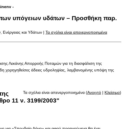
minenv
-
ς των υπόγειων υδάτων – Προσθήκη παρ.
, Ενέργειας και Υδάτων |
Τα σχόλια είναι απενεργοποιημένα
ρισης Λεκάνης Απορροής Ποταμών για τη διασφάλιση της
ήδη χορηγηθείσες άδειες υδροληψίας, λαμβανομένης υπόψη της
της
Τα σχόλια είναι απενεργοποιημένα (
Ανοιχτό
|
Κλείσιμο
)
ρο 11 ν. 3199/2003"
όνο για «Σπουδαίο Λόγο» και αφού προηγούμενα θα έχει