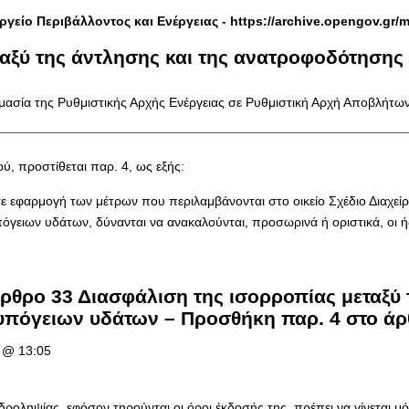
ργείο Περιβάλλοντος και Ενέργειας -
https://archive.opengov.gr/
ταξύ της άντλησης και της ανατροφοδότηση
ασία της Ρυθμιστικής Αρχής Ενέργειας σε Ρυθμιστική Αρχή Αποβλήτων
ύ, προστίθεται παρ. 4, ως εξής:
 εφαρμογή των μέτρων που περιλαμβάνονται στο οικείο Σχέδιο Διαχεί
όγειων υδάτων, δύνανται να ανακαλούνται, προσωρινά ή οριστικά, οι 
Άρθρο 33 Διασφάλιση της ισορροπίας μεταξύ 
υπόγειων υδάτων – Προσθήκη παρ. 4 στο άρθ
 @ 13:05
ροληψίας, εφόσον τηρούνται οι όροι έκδοσής της, πρέπει να γίνεται μ