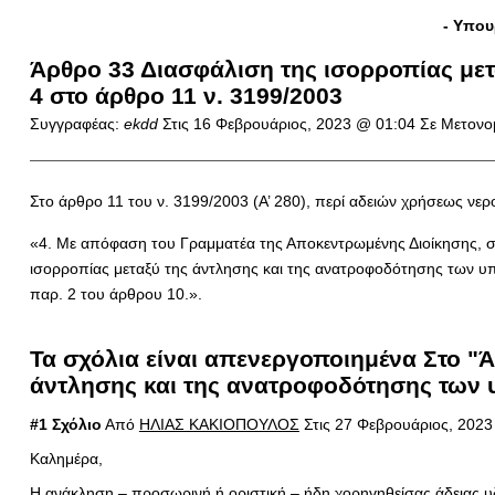
- Yπου
Άρθρο 33 Διασφάλιση της ισορροπίας με
4 στο άρθρο 11 ν. 3199/2003
Συγγραφέας:
ekdd
Στις
16 Φεβρουάριος, 2023 @ 01:04
Σε Μετονομ
Στο άρθρο 11 του ν. 3199/2003 (Α’ 280), περί αδειών χρήσεως νερο
«4. Με απόφαση του Γραμματέα της Αποκεντρωμένης Διοίκησης, σε
ισορροπίας μεταξύ της άντλησης και της ανατροφοδότησης των υπ
παρ. 2 του άρθρου 10.».
Τα σχόλια είναι απενεργοποιημένα Στο "
άντλησης και της ανατροφοδότησης των 
#1 Σχόλιο
Από
ΗΛΙΑΣ ΚΑΚΙΟΠΟΥΛΟΣ
Στις 27 Φεβρουάριος, 2023
Καλημέρα,
Η ανάκληση – προσωρινή ή οριστική – ήδη χορηγηθείσας άδειας υδ