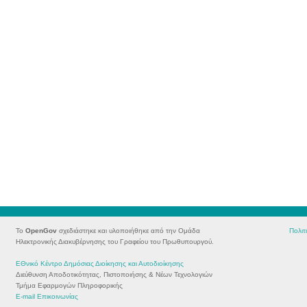
Το
OpenGov
σχεδιάστηκε και υλοποιήθηκε από την Ομάδα
Πολιτ
Ηλεκτρονικής Διακυβέρνησης του Γραφείου του Πρωθυπουργού.
ΕΘνικό Κέντρο Δημόσιας Διοίκησης και Αυτοδιοίκησης
Διεύθυνση Αποδοτικότητας, Πιστοποιήσης & Νέων Τεχνολογιών
Τμήμα Εφαρμογών Πληροφορικής
E-mail Eπικοινωνίας